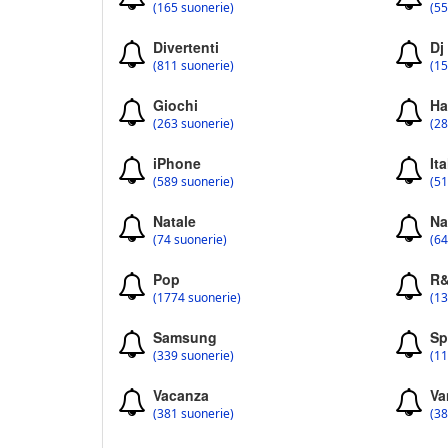
(165 suonerie)
(55
Divertenti
Dj
(811 suonerie)
(15
Giochi
Ha
(263 suonerie)
(28
iPhone
Ita
(589 suonerie)
(51
Natale
Na
(74 suonerie)
(64
Pop
R
(1774 suonerie)
(13
Samsung
Sp
(339 suonerie)
(11
Vacanza
Va
(381 suonerie)
(38