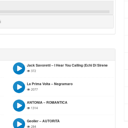
i
Jack Savoretti – I Hear You Calling (Echi Di Sirene
372
La Prima Volta – Negramaro
2077
ANTONIA – ROMANTICA
1314
Geolier – AUTORITÀ
284