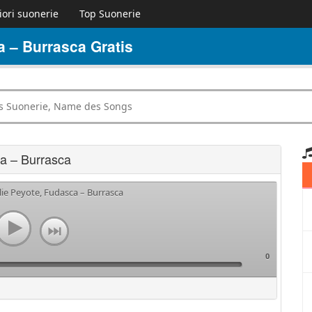
iori suonerie
Top Suonerie
a – Burrasca Gratis
ca – Burrasca
lie Peyote, Fudasca – Burrasca
0