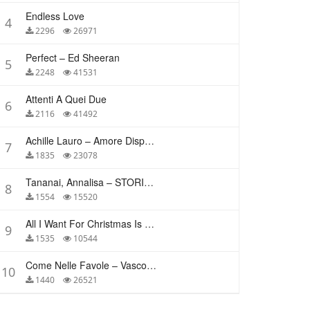
Endless Love
4
2296
26971
Perfect – Ed Sheeran
5
2248
41531
Attenti A Quei Due
6
2116
41492
Achille Lauro – Amore Disperato
7
1835
23078
Tananai, Annalisa – STORIE BREVI
8
1554
15520
All I Want For Christmas Is You – Mariah Carey
9
1535
10544
Come Nelle Favole – Vasco Rossi
10
1440
26521