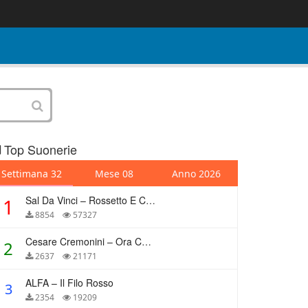
Top Suonerie
Settimana 32
Mese 08
Anno 2026
Sal Da Vinci – Rossetto E Caffè
1
8854
57327
Cesare Cremonini – Ora Che Non Ho Più Te
2
2637
21171
ALFA – Il Filo Rosso
3
2354
19209