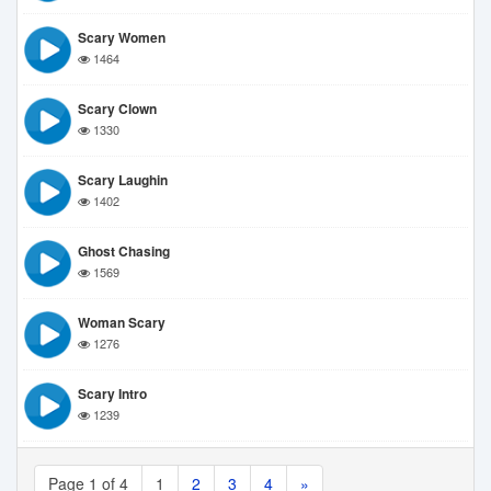
Scary Women
1464
Scary Clown
1330
Scary Laughin
1402
Ghost Chasing
1569
Woman Scary
1276
Scary Intro
1239
Page 1 of 4
1
2
3
4
»