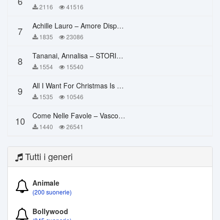
6
2116
41516
Achille Lauro – Amore Disperato
7
1835
23086
Tananai, Annalisa – STORIE BREVI
8
1554
15540
All I Want For Christmas Is You – Mariah Carey
9
1535
10546
Come Nelle Favole – Vasco Rossi
10
1440
26541
Tutti i generi
Animale
(200 suonerie)
Bollywood