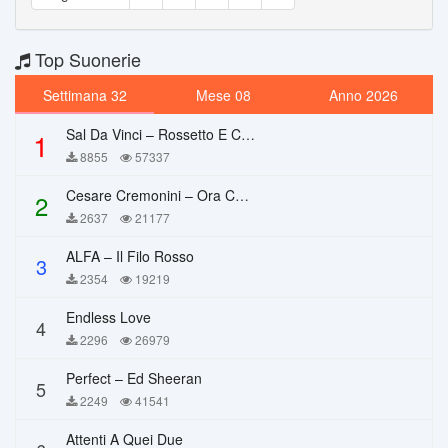
Top Suonerie
Settimana 32
Mese 08
Anno 2026
Sal Da Vinci – Rossetto E Caffè
1
8855
57337
Cesare Cremonini – Ora Che Non Ho Più Te
2
2637
21177
ALFA – Il Filo Rosso
3
2354
19219
Endless Love
4
2296
26979
Perfect – Ed Sheeran
5
2249
41541
Attenti A Quei Due