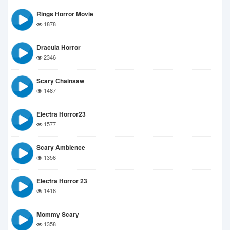
Rings Horror Movie
1878
Dracula Horror
2346
Scary Chainsaw
1487
Electra Horror23
1577
Scary Ambience
1356
Electra Horror 23
1416
Mommy Scary
1358