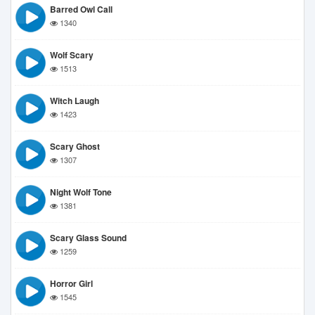
Barred Owl Call
1340
Wolf Scary
1513
Witch Laugh
1423
Scary Ghost
1307
Night Wolf Tone
1381
Scary Glass Sound
1259
Horror Girl
1545