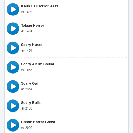
Kaun Hai Horror Raaz
1697
Telugu Horror
1404
Scary Nurse
1454
Scary Alarm Sound
1567
Scary Owl
2354
Scary Bells
2136
Castle Horror Ghost
2009