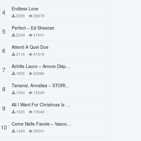
Endless Love
4
2296
26979
Perfect – Ed Sheeran
5
2249
41541
Attenti A Quei Due
6
2116
41516
Achille Lauro – Amore Disperato
7
1835
23086
Tananai, Annalisa – STORIE BREVI
8
1554
15540
All I Want For Christmas Is You – Mariah Carey
9
1535
10546
Come Nelle Favole – Vasco Rossi
10
1440
26541