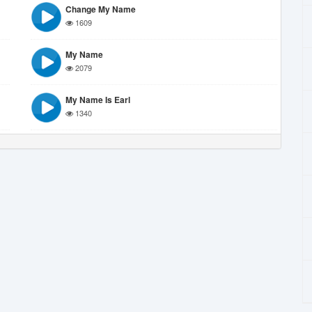
Change My Name
1609
My Name
2079
My Name Is Earl
1340