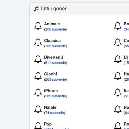
Tutti i generi
Animale
Bo
(200 suonerie)
(34
Classica
Co
(165 suonerie)
(55
Divertenti
Dj
(811 suonerie)
(15
Giochi
Ha
(263 suonerie)
(28
iPhone
Ita
(589 suonerie)
(51
Natale
Na
(74 suonerie)
(64
Pop
R