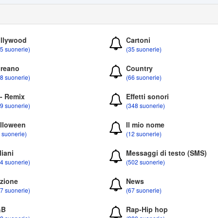
llywood
Cartoni
5 suonerie)
(35 suonerie)
reano
Country
8 suonerie)
(66 suonerie)
 - Remix
Effetti sonori
9 suonerie)
(348 suonerie)
lloween
Il mio nome
 suonerie)
(12 suonerie)
liani
Messaggi di testo (SMS)
4 suonerie)
(502 suonerie)
zione
News
7 suonerie)
(67 suonerie)
&B
Rap-Hip hop