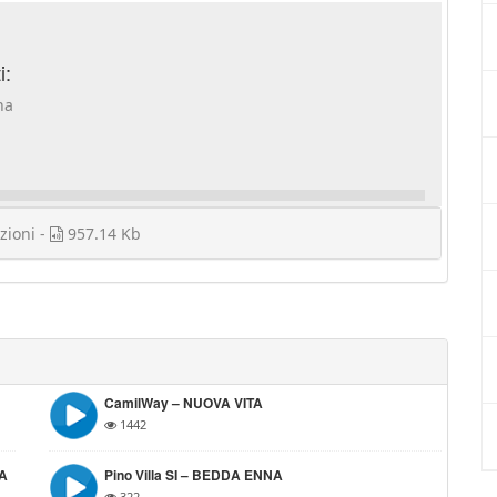
i:
na
zioni -
957.14 Kb
CamilWay – NUOVA VITA
1442
 A
Pino Villa SI – BEDDA ENNA
322