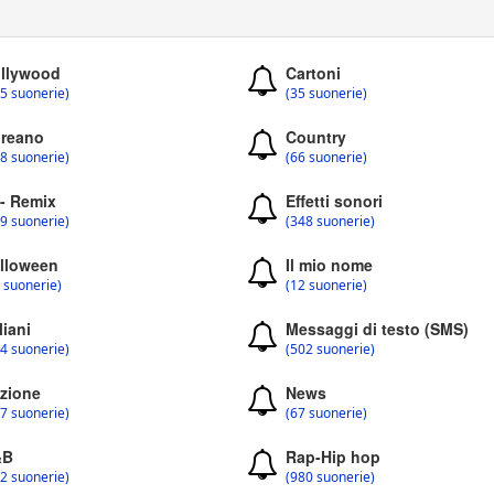
llywood
Cartoni
5 suonerie)
(35 suonerie)
reano
Country
8 suonerie)
(66 suonerie)
 - Remix
Effetti sonori
9 suonerie)
(348 suonerie)
lloween
Il mio nome
 suonerie)
(12 suonerie)
liani
Messaggi di testo (SMS)
4 suonerie)
(502 suonerie)
zione
News
7 suonerie)
(67 suonerie)
&B
Rap-Hip hop
2 suonerie)
(980 suonerie)