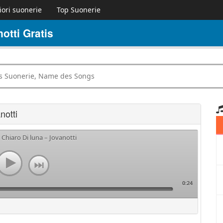
iori suonerie
Top Suonerie
otti Gratis
notti
 Chiaro Di luna – Jovanotti
0:24