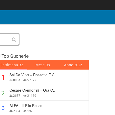
Top Suonerie
Settimana 32
Mese 08
Anno 2026
Sal Da Vinci – Rossetto E Caffè
1
8854
57327
Cesare Cremonini – Ora Che Non Ho Più Te
2
2637
21169
ALFA – Il Filo Rosso
3
2354
19205