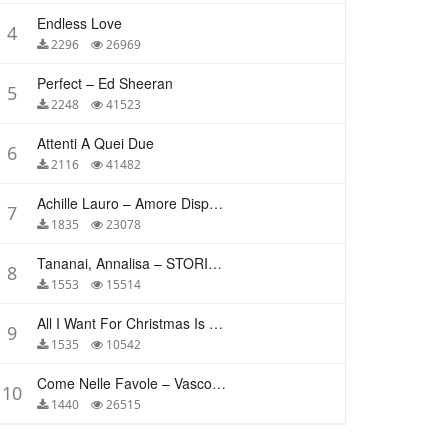
Endless Love
4
2296
26969
Perfect – Ed Sheeran
5
2248
41523
Attenti A Quei Due
6
2116
41482
Achille Lauro – Amore Disperato
7
1835
23078
Tananai, Annalisa – STORIE BREVI
8
1553
15514
All I Want For Christmas Is You – Mariah Carey
9
1535
10542
Come Nelle Favole – Vasco Rossi
10
1440
26515