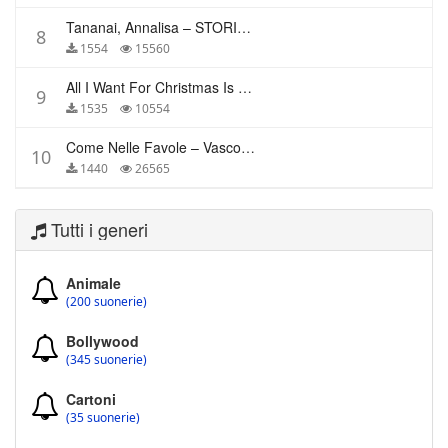
Tananai, Annalisa – STORIE BREVI
8
1554
15560
All I Want For Christmas Is You – Mariah Carey
9
1535
10554
Come Nelle Favole – Vasco Rossi
10
1440
26565
Tutti i generi
Animale
(200 suonerie)
Bollywood
(345 suonerie)
Cartoni
(35 suonerie)