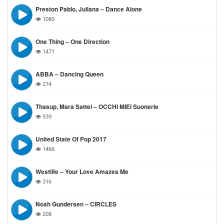
Preston Pablo, Juliana – Dance Alone
1080
One Thing – One Direction
1471
ABBA – Dancing Queen
274
Thasup, Mara Sattei – OCCHI MIEI Suonerie
939
United State Of Pop 2017
1466
Westlife – Your Love Amazes Me
316
Noah Gundersen – CIRCLES
208