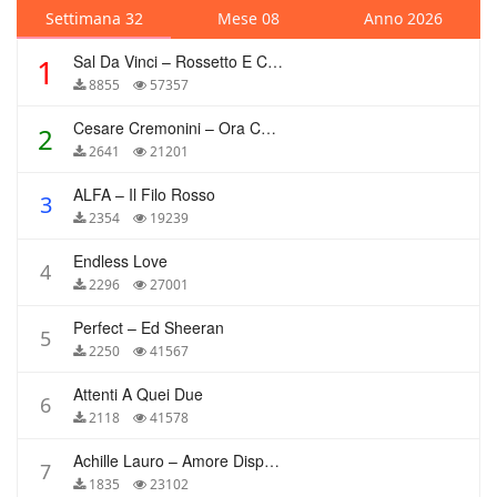
Settimana 32
Mese 08
Anno 2026
Sal Da Vinci – Rossetto E Caffè
1
8855
57357
Cesare Cremonini – Ora Che Non Ho Più Te
2
2641
21201
ALFA – Il Filo Rosso
3
2354
19239
Endless Love
4
2296
27001
Perfect – Ed Sheeran
5
2250
41567
Attenti A Quei Due
6
2118
41578
Achille Lauro – Amore Disperato
7
1835
23102