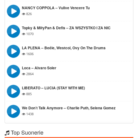
NANCY COPPOLA – Vulive Vencere Tu
826
Topky & MiłyPan & Defis – ZA WSZYSTKO I ZA NIC
1070
LA PLENA – Beéle, Westcol, Ovy On The Drums
1606
Loca – Alvaro Soler
2864
LIBERATO – LUCIA (STAY WITH ME)
885
We Don’t Talk Anymore – Charlie Puth, Selena Gomez
1438
Top Suonerie