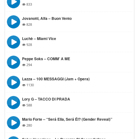
833
Jovanotti, Alfa – Buon Vento
828
Luchè – Miami Vice
928
Peppe Soks – COMM’ A ME
294
Lazza – 100 MESSAGGI (Jam + Opera)
1130
Lory G – TACCO DI PRADA
588
Mario Forte – “Será Ella, Será Él? (Gender Reveal)”
280