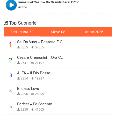
Immanuel Casto – Da Grande Sarai Fr**io
264
Top Suonerie
Settimana 32
Mese 08
Anno 2026
Sal Da Vinci – Rossetto E Caffè
1
8855
57355
Cesare Cremonini – Ora Che Non Ho Più Te
2
2641
21197
ALFA – Il Filo Rosso
3
2354
19237
Endless Love
4
2296
26995
Perfect – Ed Sheeran
5
2250
41565