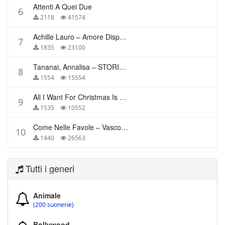
Attenti A Quei Due
6
2118
41574
Achille Lauro – Amore Disperato
7
1835
23100
Tananai, Annalisa – STORIE BREVI
8
1554
15554
All I Want For Christmas Is You – Mariah Carey
9
1535
10552
Come Nelle Favole – Vasco Rossi
10
1440
26563
Tutti i generi
Animale
(200 suonerie)
Bollywood