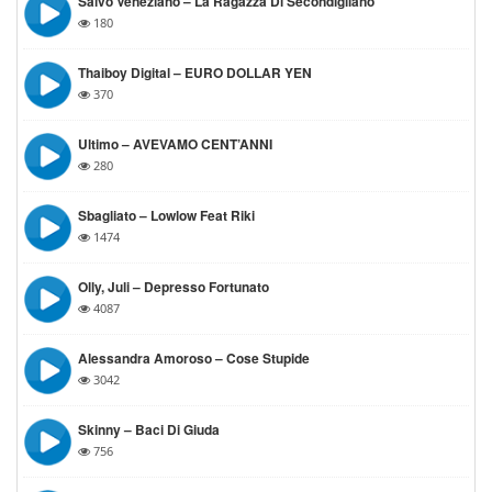
Salvo Veneziano – La Ragazza Di Secondigliano
180
Thaiboy Digital – EURO DOLLAR YEN
370
Ultimo – AVEVAMO CENT’ANNI
280
Sbagliato – Lowlow Feat Riki
1474
Olly, Juli – Depresso Fortunato
4087
Alessandra Amoroso – Cose Stupide
3042
Skinny – Baci Di Giuda
756