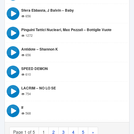
Sfera Ebbasta, J Balvin – Baby
656
Pinguini Tattici Nucleari, Max Pezzali – Bottiglie Vuote
1272
Antidote – Shannon K
656
SPEED DEMON
610
LACRIM – NO LO SE
754
If
568
Page 1 of 5
1
2
3
4
5
»