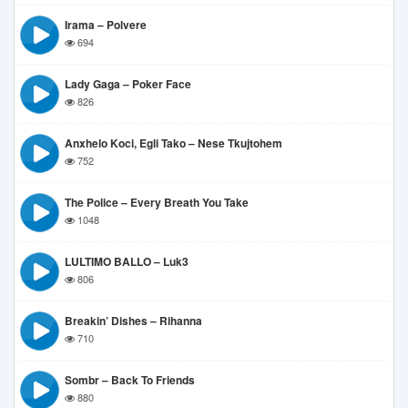
Irama – Polvere
694
Lady Gaga – Poker Face
826
Anxhelo Koci, Egli Tako – Nese Tkujtohem
752
The Police – Every Breath You Take
1048
LULTIMO BALLO – Luk3
806
Breakin’ Dishes – Rihanna
710
Sombr – Back To Friends
880