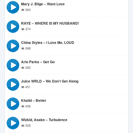
Mary J. Blige – Want Love
364
RAYE – WHERE IS MY HUSBAND!
374
China Styles – I Love Me, LOUD
368
Arlo Parks – Get Go
392
Juice WRLD – We Don’t Get Along
451
Khalid – Better
458
Wizkid, Asake – Turbulence
528