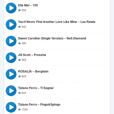
Ella Mai – 100
554
You’ll Never Find Another Love Like Mine – Lou Rawls
540
Sweet Caroline (Single Version) – Neil Diamond
580
Jill Scott – Pressha
562
ROSALÍA – Berghain
845
Tiziano Ferro – Ti Sognai
644
Tiziano Ferro – Fingo&Spingo
1534