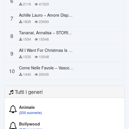
6
2116
41520
Achille Lauro – Amore Disperato
7
1835
23090
Tananai, Annalisa – STORIE BREVI
8
1554
15546
All I Want For Christmas Is You – Mariah Carey
9
1535
10548
Come Nelle Favole – Vasco Rossi
10
1440
26545
Tutti i generi
Animale
(200 suonerie)
Bollywood