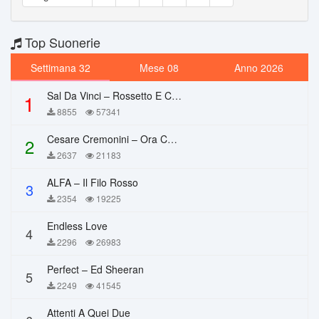
Top Suonerie
Settimana 32
Mese 08
Anno 2026
Sal Da Vinci – Rossetto E Caffè
1
8855
57341
Cesare Cremonini – Ora Che Non Ho Più Te
2
2637
21183
ALFA – Il Filo Rosso
3
2354
19225
Endless Love
4
2296
26983
Perfect – Ed Sheeran
5
2249
41545
Attenti A Quei Due