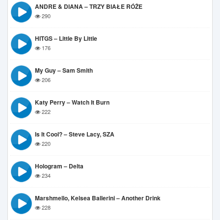
ANDRE & DIANA – TRZY BIAŁE RÓŻE
290
HITGS – Little By Little
176
My Guy – Sam Smith
206
Katy Perry – Watch It Burn
222
Is It Cool? – Steve Lacy, SZA
220
Hologram – Delta
234
Marshmello, Kelsea Ballerini – Another Drink
228