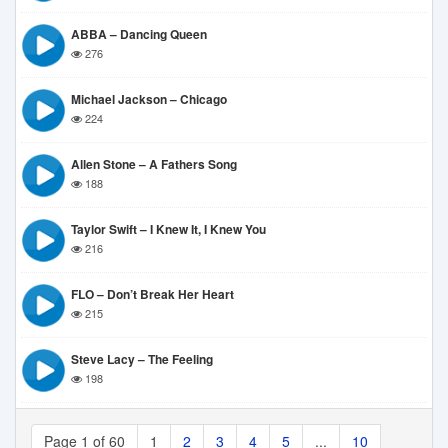
ABBA – Dancing Queen
276
Michael Jackson – Chicago
224
Allen Stone – A Fathers Song
188
Taylor Swift – I Knew It, I Knew You
216
FLO – Don’t Break Her Heart
215
Steve Lacy – The Feeling
198
Page 1 of 60
1
2
3
4
5
...
10