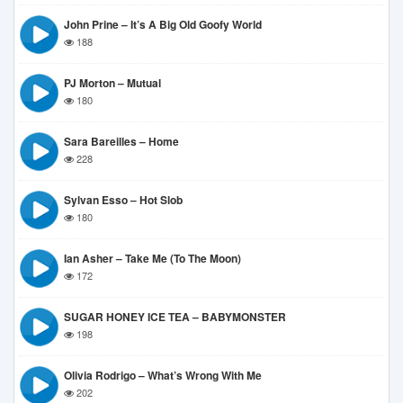
John Prine – It’s A Big Old Goofy World
188
PJ Morton – Mutual
180
Sara Bareilles – Home
228
Sylvan Esso – Hot Slob
180
Ian Asher – Take Me (To The Moon)
172
SUGAR HONEY ICE TEA – BABYMONSTER
198
Olivia Rodrigo – What’s Wrong With Me
202