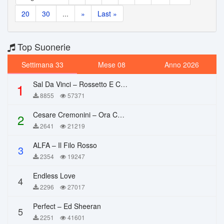
20
30
...
»
Last »
Top Suonerie
Settimana 33
Mese 08
Anno 2026
Sal Da Vinci – Rossetto E Caffè
1
8855
57371
Cesare Cremonini – Ora Che Non Ho Più Te
2
2641
21219
ALFA – Il Filo Rosso
3
2354
19247
Endless Love
4
2296
27017
Perfect – Ed Sheeran
5
2251
41601