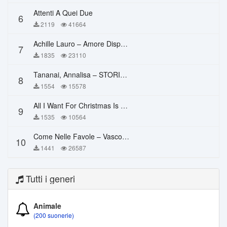
Attenti A Quei Due
6
2119
41664
Achille Lauro – Amore Disperato
7
1835
23110
Tananai, Annalisa – STORIE BREVI
8
1554
15578
All I Want For Christmas Is You – Mariah Carey
9
1535
10564
Come Nelle Favole – Vasco Rossi
10
1441
26587
Tutti i generi
Animale
(200 suonerie)