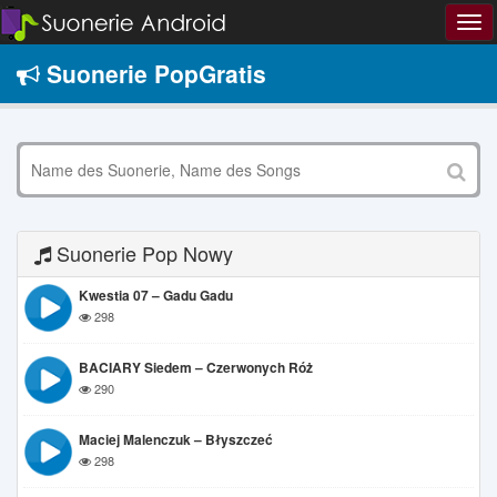
Suonerie PopGratis
Suonerie Pop Nowy
Kwestia 07 – Gadu Gadu
298
BACIARY Siedem – Czerwonych Róż
290
Maciej Malenczuk – Błyszczeć
298