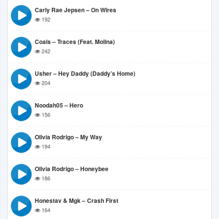
Carly Rae Jepsen – On Wires
192
Coals – Traces (feat. Molina)
242
Usher – Hey Daddy (Daddy’s Home)
204
Noodah05 – Hero
156
Olivia Rodrigo – My Way
194
Olivia Rodrigo – Honeybee
186
Honestav & Mgk – Crash First
164