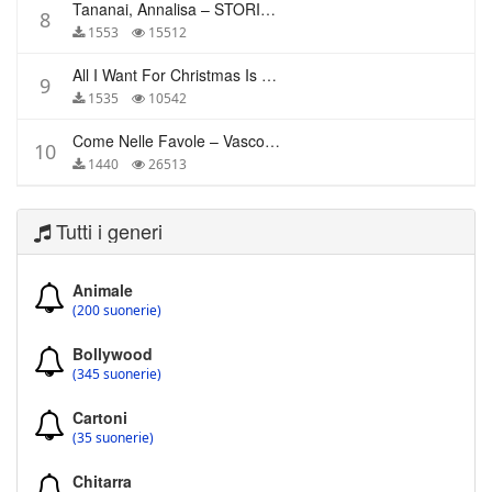
Tananai, Annalisa – STORIE BREVI
8
1553
15512
All I Want For Christmas Is You – Mariah Carey
9
1535
10542
Come Nelle Favole – Vasco Rossi
10
1440
26513
Tutti i generi
Animale
(200 suonerie)
Bollywood
(345 suonerie)
Cartoni
(35 suonerie)
Chitarra