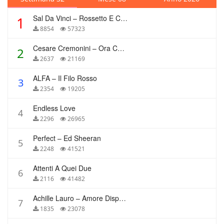
Sal Da Vinci – Rossetto E Caffè
1
8854
57323
Cesare Cremonini – Ora Che Non Ho Più Te
2
2637
21169
ALFA – Il Filo Rosso
3
2354
19205
Endless Love
4
2296
26965
Perfect – Ed Sheeran
5
2248
41521
Attenti A Quei Due
6
2116
41482
Achille Lauro – Amore Disperato
7
1835
23078