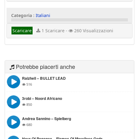
Categoria :
Italiani
Scaricare
1 Scaricare -
260 Visualizzazioni
Potrebbe piacerti anche
Raizhell – BULLET LEAD
516
3robi – Noord Africano
850
Andrea Sannino – Spielberg
680
Hour Of Penance – Flames Of Merciless Gods