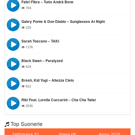
Fabri Fibra – Tutto Andrà Bene
764
Gabry Ponte & Don Diablo – Sunglasses At Night
220
Sarah Toscano – TAKI
1276
Black Swan – Paralyzed
624
Bresh, Kid Yugi – Altezza Cielo
822
Riki Feat. Lorella Cuccarini – Cha Cha Twist
2036
Top Suonerie
Settimana 32
Mese 08
Anno 2026