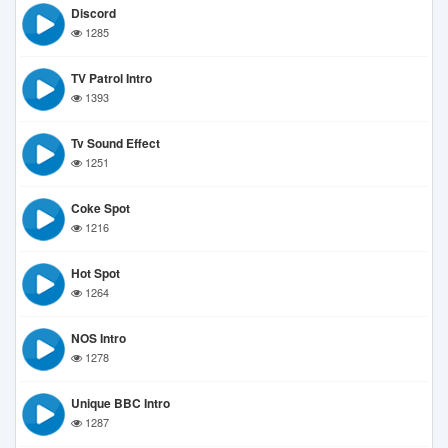
Discord
1285
TV Patrol Intro
1393
Tv Sound Effect
1251
Coke Spot
1216
Hot Spot
1264
NOS Intro
1278
Unique BBC Intro
1287