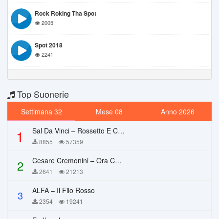
Rock Roking Tha Spot
2005
Spot 2018
2241
Top Suonerie
Settimana 32
Mese 08
Anno 2026
Sal Da Vinci – Rossetto E Caffè
1
8855
57359
Cesare Cremonini – Ora Che Non Ho Più Te
2
2641
21213
ALFA – Il Filo Rosso
3
2354
19241