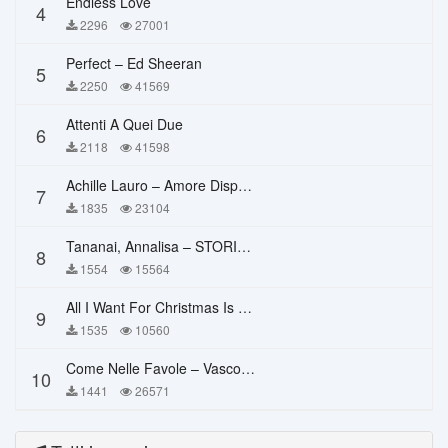
Endless Love
4
2296
27001
Perfect – Ed Sheeran
5
2250
41569
Attenti A Quei Due
6
2118
41598
Achille Lauro – Amore Disperato
7
1835
23104
Tananai, Annalisa – STORIE BREVI
8
1554
15564
All I Want For Christmas Is You – Mariah Carey
9
1535
10560
Come Nelle Favole – Vasco Rossi
10
1441
26571