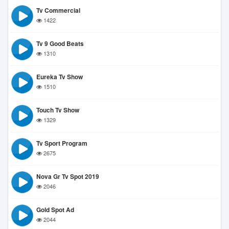
Tv Commercial
1422
Tv 9 Good Beats
1310
Eureka Tv Show
1510
Touch Tv Show
1329
Tv Sport Program
2675
Nova Gr Tv Spot 2019
2046
Gold Spot Ad
2044