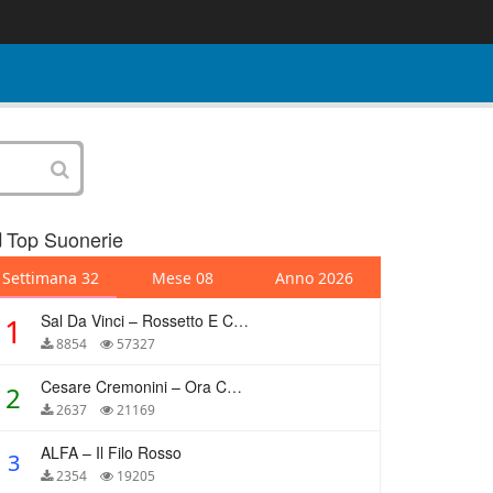
Top Suonerie
Settimana 32
Mese 08
Anno 2026
Sal Da Vinci – Rossetto E Caffè
1
8854
57327
Cesare Cremonini – Ora Che Non Ho Più Te
2
2637
21169
ALFA – Il Filo Rosso
3
2354
19205