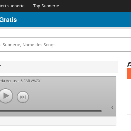
iori suonerie
Top Suonerie
Gratis
Y
eria Venus – 5 FAR AWAY
0