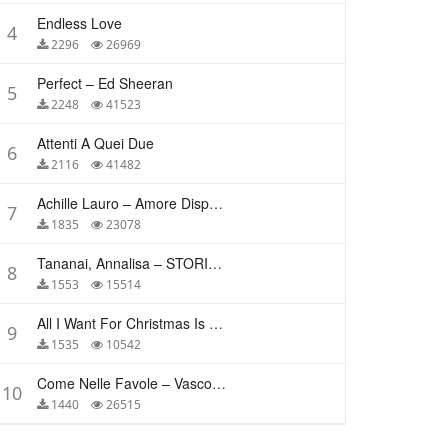
Endless Love
4
2296
26969
Perfect – Ed Sheeran
5
2248
41523
Attenti A Quei Due
6
2116
41482
Achille Lauro – Amore Disperato
7
1835
23078
Tananai, Annalisa – STORIE BREVI
8
1553
15514
All I Want For Christmas Is You – Mariah Carey
9
1535
10542
Come Nelle Favole – Vasco Rossi
10
1440
26515