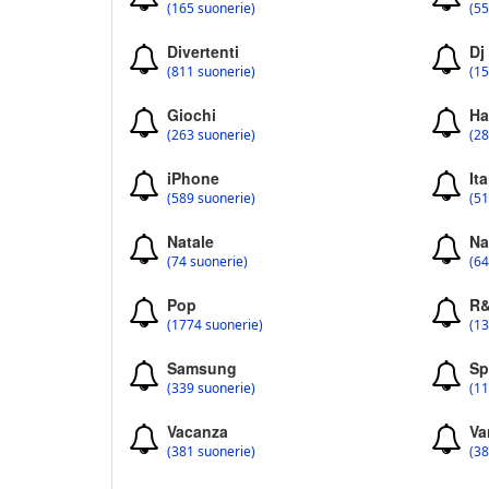
(165 suonerie)
(55
Divertenti
Dj
(811 suonerie)
(15
Giochi
Ha
(263 suonerie)
(28
iPhone
Ita
(589 suonerie)
(51
Natale
Na
(74 suonerie)
(64
Pop
R
(1774 suonerie)
(13
Samsung
Sp
(339 suonerie)
(11
Vacanza
Va
(381 suonerie)
(38