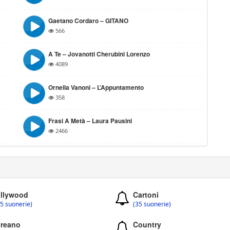
Gaetano Cordaro – GITANO
566
A Te – Jovanotti Cherubini Lorenzo
4089
Ornella Vanoni – L’Appuntamento
358
Frasi A Metà – Laura Pausini
2466
llywood
Cartoni
5 suonerie)
(35 suonerie)
reano
Country