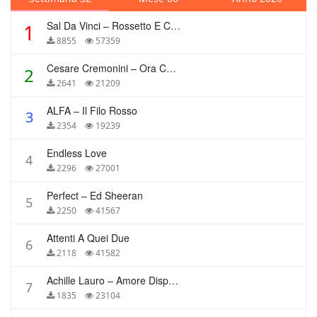
Sal Da Vinci – Rossetto E Caffè
1
8855
57359
Cesare Cremonini – Ora Che Non Ho Più Te
2
2641
21209
ALFA – Il Filo Rosso
3
2354
19239
Endless Love
4
2296
27001
Perfect – Ed Sheeran
5
2250
41567
Attenti A Quei Due
6
2118
41582
Achille Lauro – Amore Disperato
7
1835
23104