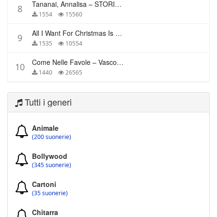
Tananai, Annalisa – STORIE BREVI
8
1554
15560
All I Want For Christmas Is You – Mariah Carey
9
1535
10554
Come Nelle Favole – Vasco Rossi
10
1440
26565
Tutti i generi
Animale
(200 suonerie)
Bollywood
(345 suonerie)
Cartoni
(35 suonerie)
Chitarra