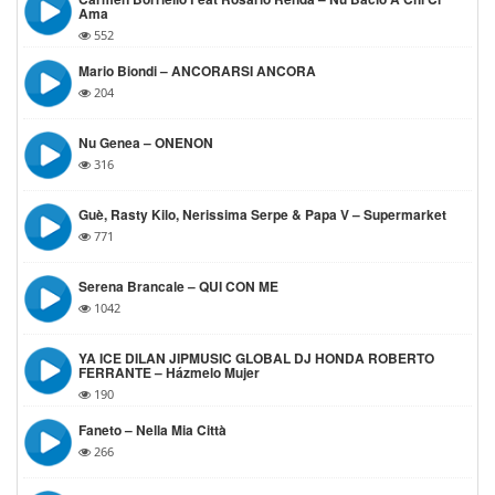
Ama
552
Mario Biondi – ANCORARSI ANCORA
204
Nu Genea – ONENON
316
Guè, Rasty Kilo, Nerissima Serpe & Papa V – Supermarket
771
Serena Brancale – QUI CON ME
1042
YA ICE DILAN JIPMUSIC GLOBAL DJ HONDA ROBERTO
FERRANTE – Házmelo Mujer
190
Faneto – Nella Mia Città
266