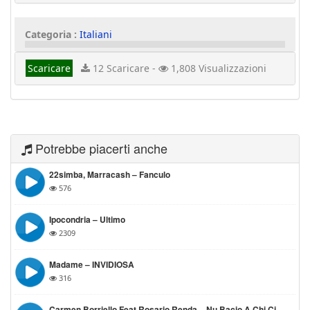
Categoria :
Italiani
Scaricare
12 Scaricare -
1,808 Visualizzazioni
Potrebbe piacerti anche
22simba, Marracash – Fanculo
576
Ipocondria – Ultimo
2309
Madame – INVIDIOSA
316
Carmen Borriello Feat Rosario Renda – Nu Bacio A Chi Ci