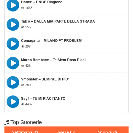
Dance – DNCE Ringtone
1663
Talco – DALLA MIA PARTE DELLA STRADA
556
Comagatte – MILANO PT PROBLEM
298
Marco Bombace – Te Sient Rosa Ricci
426
Vmonster – SEMPRE DI PIU’
280
Sayf – TU MI PIACI TANTO
4407
Top Suonerie
Settimana 32
Mese 08
Anno 2026