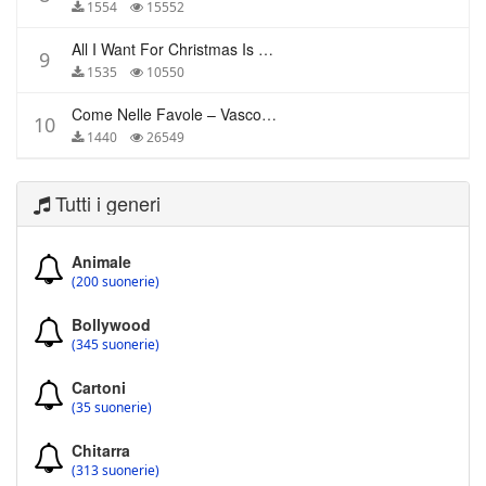
1554
15552
All I Want For Christmas Is You – Mariah Carey
9
1535
10550
Come Nelle Favole – Vasco Rossi
10
1440
26549
Tutti i generi
Animale
(200 suonerie)
Bollywood
(345 suonerie)
Cartoni
(35 suonerie)
Chitarra
(313 suonerie)