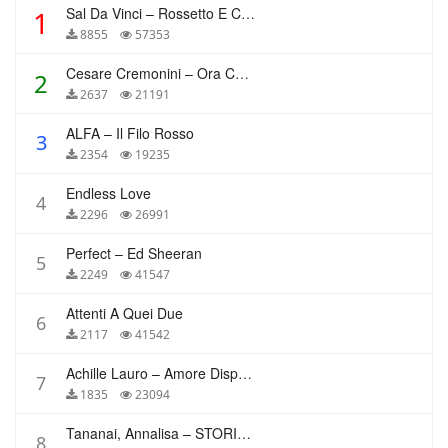
Sal Da Vinci – Rossetto E Caffè
1
8855
57353
Cesare Cremonini – Ora Che Non Ho Più Te
2
2637
21191
ALFA – Il Filo Rosso
3
2354
19235
Endless Love
4
2296
26991
Perfect – Ed Sheeran
5
2249
41547
Attenti A Quei Due
6
2117
41542
Achille Lauro – Amore Disperato
7
1835
23094
Tananai, Annalisa – STORIE BREVI
8