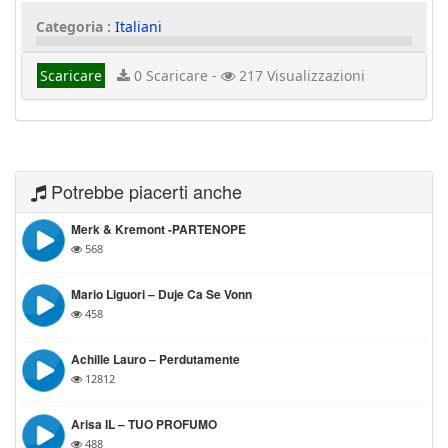
Categoria :
Italiani
Scaricare
0 Scaricare -
217 Visualizzazioni
Potrebbe piacerti anche
Merk & Kremont -PARTENOPE
568
Mario Liguori – Duje Ca Se Vonn
458
Achille Lauro – Perdutamente
12812
Arisa IL – TUO PROFUMO
488