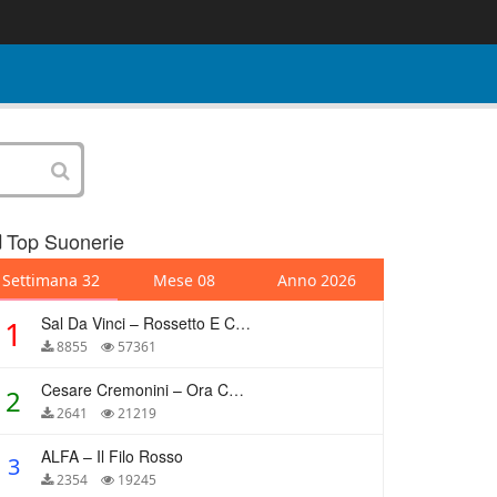
Top Suonerie
Settimana 32
Mese 08
Anno 2026
Sal Da Vinci – Rossetto E Caffè
1
8855
57361
Cesare Cremonini – Ora Che Non Ho Più Te
2
2641
21219
ALFA – Il Filo Rosso
3
2354
19245