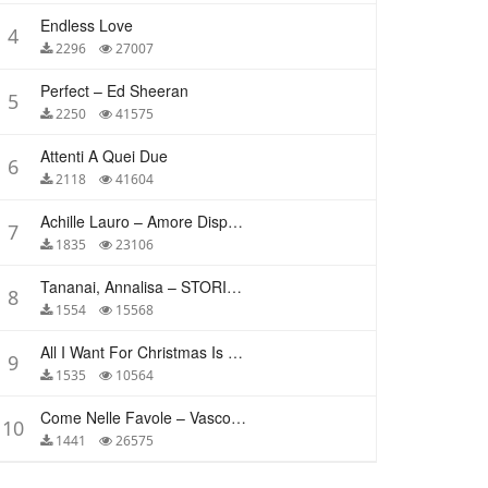
Endless Love
4
2296
27007
Perfect – Ed Sheeran
5
2250
41575
Attenti A Quei Due
6
2118
41604
Achille Lauro – Amore Disperato
7
1835
23106
Tananai, Annalisa – STORIE BREVI
8
1554
15568
All I Want For Christmas Is You – Mariah Carey
9
1535
10564
Come Nelle Favole – Vasco Rossi
10
1441
26575