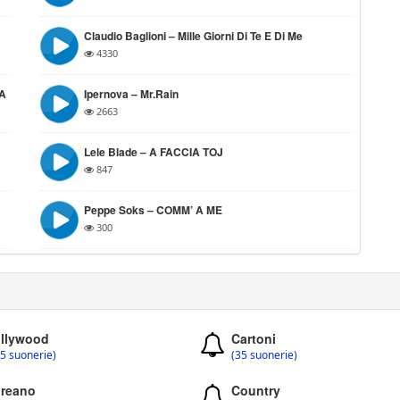
Claudio Baglioni – Mille Giorni Di Te E Di Me
4330
 A
Ipernova – Mr.Rain
2663
Lele Blade – A FACCIA TOJ
847
Peppe Soks – COMM’ A ME
300
llywood
Cartoni
5 suonerie)
(35 suonerie)
reano
Country