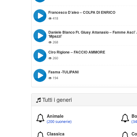
Francesco D’aleo – COLPA DI ENRICO
418
Daniele Bianco Ft. Giusy Attanasio – Famme Asci’
‘mpazzi’
268
Ciro Rigione – FACCIO AMMORE
260
Fasma -TULIPANI
194
Tutti i generi
Animale
Bo
(200 suonerie)
(34
Classica
Co