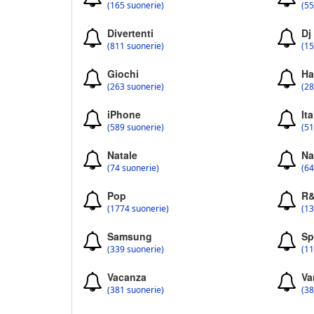
(165 suonerie)
(55
Divertenti
Dj
(811 suonerie)
(15
Giochi
Ha
(263 suonerie)
(28
iPhone
Ita
(589 suonerie)
(51
Natale
Na
(74 suonerie)
(64
Pop
R
(1774 suonerie)
(13
Samsung
Sp
(339 suonerie)
(11
Vacanza
Va
(381 suonerie)
(38