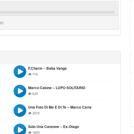
ni
F.Charm – Baba Vanga
710
Marco Calone – LUPO SOLITARIO
620
Una Foto Di Me E Di Te – Marco Carta
2010
Solo Una Canzone – Ex-Otago
1833