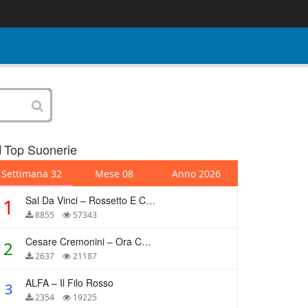
Top Suonerie
Settimana 32
Mese 08
Anno 2026
Sal Da Vinci – Rossetto E Caffè
1
8855
57343
Cesare Cremonini – Ora Che Non Ho Più Te
2
2637
21187
ALFA – Il Filo Rosso
3
2354
19225