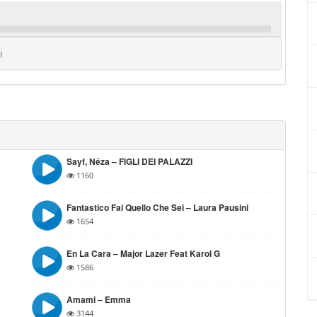
i
Sayf, Néza – FIGLI DEI PALAZZI
1160
Fantastico Fai Quello Che Sei – Laura Pausini
1654
En La Cara – Major Lazer Feat Karol G
1586
Amami – Emma
3144