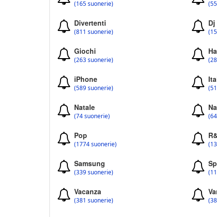
(165 suonerie)
(55
Divertenti
Dj
(811 suonerie)
(15
Giochi
Ha
(263 suonerie)
(28
iPhone
Ita
(589 suonerie)
(51
Natale
Na
(74 suonerie)
(64
Pop
R
(1774 suonerie)
(13
Samsung
Sp
(339 suonerie)
(11
Vacanza
Va
(381 suonerie)
(38