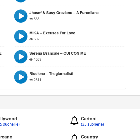
Jhosef & Susy Graziano – A Furcellana
568
MIKA – Excuses For Love
502
E
Serena Brancale – QUI CON ME
1038
Riccione – Thegiornalisti
2511
llywood
Cartoni
5 suonerie)
(35 suonerie)
reano
Country