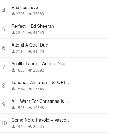
Endless Love
4
2296
26983
Perfect – Ed Sheeran
5
2249
41545
Attenti A Quei Due
6
2116
41520
Achille Lauro – Amore Disperato
7
1835
23092
Tananai, Annalisa – STORIE BREVI
8
1554
15546
All I Want For Christmas Is You – Mariah Carey
9
1535
10548
Come Nelle Favole – Vasco Rossi
10
1440
26545