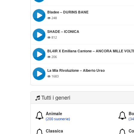
Bladee – DURINS BANE
248
SHADE – ICONICA
812
BL4IR X Emiliana Cantone – ANCORA MILLE VOLT
206
La Mia Rivoluzione – Alberto Urso
1683
Tutti i generi
Animale
Bo
(200 suonerie)
(34
Classica
Co