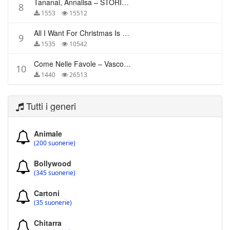
Tananai, Annalisa – STORIE BREVI
8
1553
15512
All I Want For Christmas Is You – Mariah Carey
9
1535
10542
Come Nelle Favole – Vasco Rossi
10
1440
26513
Tutti i generi
Animale
(200 suonerie)
Bollywood
(345 suonerie)
Cartoni
(35 suonerie)
Chitarra