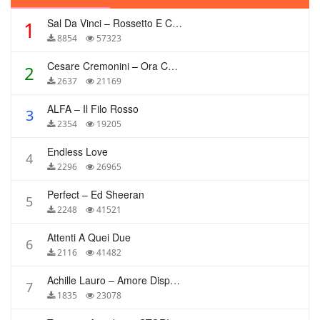
Sal Da Vinci – Rossetto E Caffè
1
8854
57323
Cesare Cremonini – Ora Che Non Ho Più Te
2
2637
21169
ALFA – Il Filo Rosso
3
2354
19205
Endless Love
4
2296
26965
Perfect – Ed Sheeran
5
2248
41521
Attenti A Quei Due
6
2116
41482
Achille Lauro – Amore Disperato
7
1835
23078