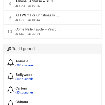
Tananai, Annalisa – STORIE BREVI
8
1554
15526
All I Want For Christmas Is You – Mariah Carey
9
1535
10544
Come Nelle Favole – Vasco Rossi
10
1440
26523
Tutti i generi
Animale
(200 suonerie)
Bollywood
(345 suonerie)
Cartoni
(35 suonerie)
Chitarra