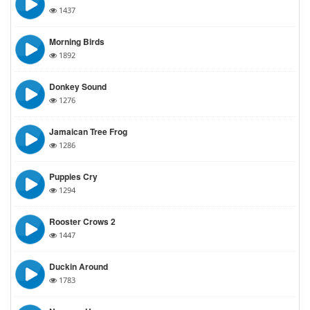
1437
Morning Birds
1892
Donkey Sound
1276
Jamaican Tree Frog
1286
Puppies Cry
1294
Rooster Crows 2
1447
Duckin Around
1783