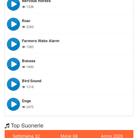
Nervous Horses
1338
Roar
2260
Farmers Wake Alarm
1283
Boeaaa
1400
Bird Sound
1218
Doge
2475
Top Suonerie
Settimana 32
Mese 08
Anno 2026