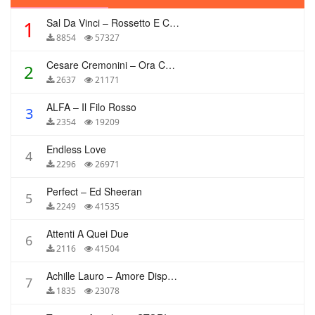
Sal Da Vinci – Rossetto E Caffè
1
8854
57327
Cesare Cremonini – Ora Che Non Ho Più Te
2
2637
21171
ALFA – Il Filo Rosso
3
2354
19209
Endless Love
4
2296
26971
Perfect – Ed Sheeran
5
2249
41535
Attenti A Quei Due
6
2116
41504
Achille Lauro – Amore Disperato
7
1835
23078