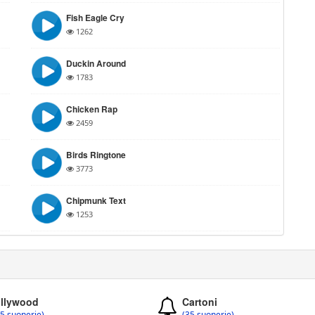
Fish Eagle Cry
1262
Duckin Around
1783
Chicken Rap
2459
Birds Ringtone
3773
Chipmunk Text
1253
llywood
Cartoni
5 suonerie)
(35 suonerie)