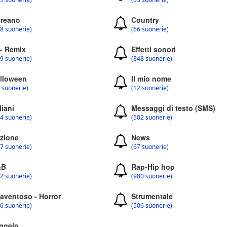
reano
Country
8 suonerie)
(66 suonerie)
 - Remix
Effetti sonori
9 suonerie)
(348 suonerie)
lloween
Il mio nome
 suonerie)
(12 suonerie)
liani
Messaggi di testo (SMS)
4 suonerie)
(502 suonerie)
zione
News
7 suonerie)
(67 suonerie)
&B
Rap-Hip hop
2 suonerie)
(980 suonerie)
aventoso - Horror
Strumentale
6 suonerie)
(506 suonerie)
ngelo