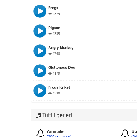
Frogs
1379
Pigeon!
1335
Angry Monkey
1768
Gluttonous Dog
1179
Frogs Kriket
1339
Tutti i generi
Animale
Bo
(200 suonerie)
(34