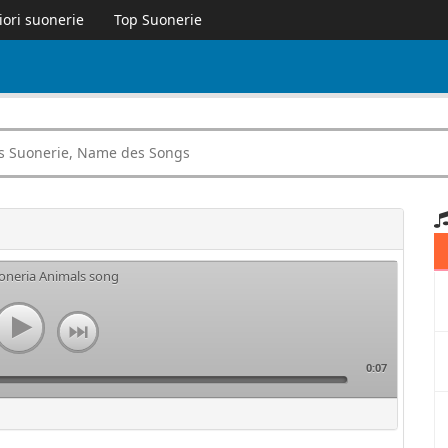
iori suonerie
Top Suonerie
uoneria Animals song
0:07