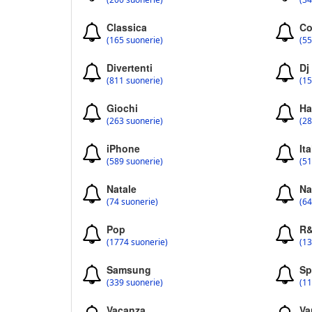
Classica
Co
(165 suonerie)
(55
Divertenti
Dj
(811 suonerie)
(15
Giochi
Ha
(263 suonerie)
(28
iPhone
Ita
(589 suonerie)
(51
Natale
Na
(74 suonerie)
(64
Pop
R
(1774 suonerie)
(13
Samsung
Sp
(339 suonerie)
(11
Vacanza
Va