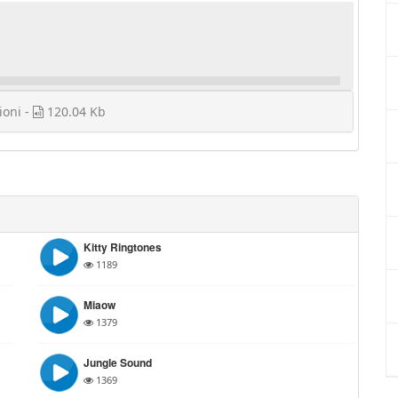
ioni -
120.04 Kb
Kitty Ringtones
1189
Miaow
1379
Jungle Sound
1369