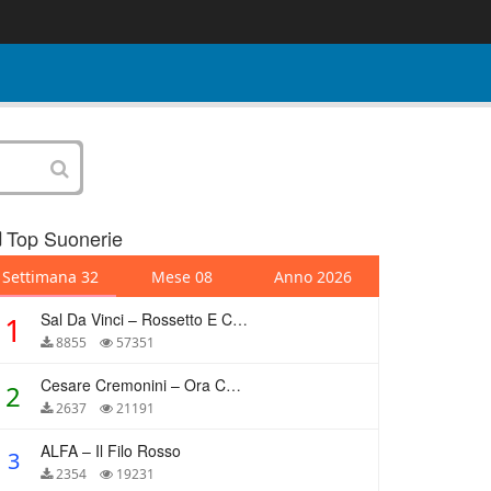
Top Suonerie
Settimana 32
Mese 08
Anno 2026
Sal Da Vinci – Rossetto E Caffè
1
8855
57351
Cesare Cremonini – Ora Che Non Ho Più Te
2
2637
21191
ALFA – Il Filo Rosso
3
2354
19231