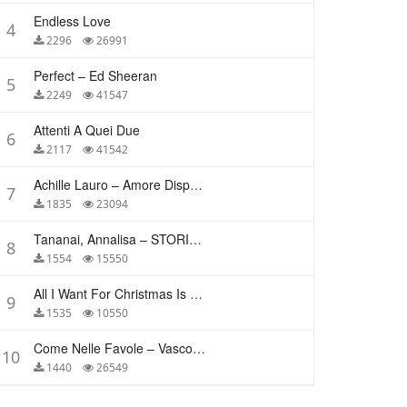
Endless Love
4
2296
26991
Perfect – Ed Sheeran
5
2249
41547
Attenti A Quei Due
6
2117
41542
Achille Lauro – Amore Disperato
7
1835
23094
Tananai, Annalisa – STORIE BREVI
8
1554
15550
All I Want For Christmas Is You – Mariah Carey
9
1535
10550
Come Nelle Favole – Vasco Rossi
10
1440
26549