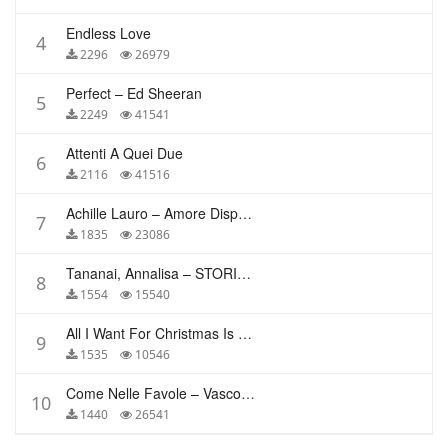
Endless Love
4
2296
26979
Perfect – Ed Sheeran
5
2249
41541
Attenti A Quei Due
6
2116
41516
Achille Lauro – Amore Disperato
7
1835
23086
Tananai, Annalisa – STORIE BREVI
8
1554
15540
All I Want For Christmas Is You – Mariah Carey
9
1535
10546
Come Nelle Favole – Vasco Rossi
10
1440
26541