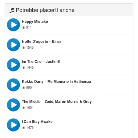
Potrebbe piacerti anche
Happy Mistake
911
Notte D’agosto – Einar
1543
Im The One – Justin B
1446
Kekko Dany – Me Mannato In Astinenza
990
The Middle – Zedd, Maren Morris & Grey
1604
I Can Stay Awake
1475