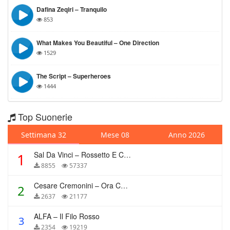
Dafina Zeqiri – Tranquilo
853
What Makes You Beautiful – One Direction
1529
The Script – Superheroes
1444
Top Suonerie
Settimana 32
Mese 08
Anno 2026
Sal Da Vinci – Rossetto E Caffè
1
8855
57337
Cesare Cremonini – Ora Che Non Ho Più Te
2
2637
21177
ALFA – Il Filo Rosso
3
2354
19219