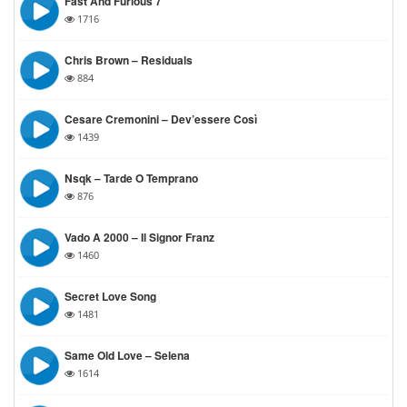
Fast And Furious 7
1716
Chris Brown – Residuals
884
Cesare Cremonini – Dev’essere Così
1439
Nsqk – Tarde O Temprano
876
Vado A 2000 – Il Signor Franz
1460
Secret Love Song
1481
Same Old Love – Selena
1614