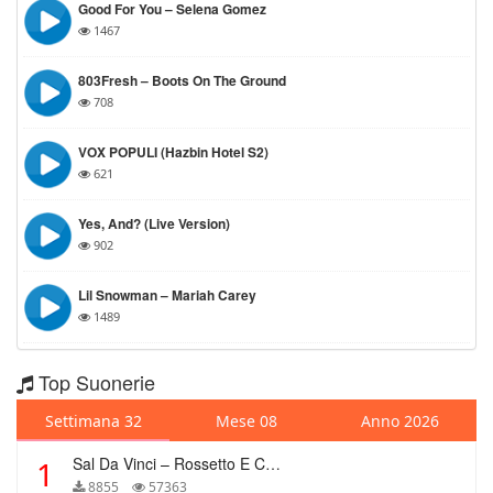
Good For You – Selena Gomez
1467
803Fresh – Boots On The Ground
708
VOX POPULI (Hazbin Hotel S2)
621
Yes, And? (live Version)
902
Lil Snowman – Mariah Carey
1489
Top Suonerie
Settimana 32
Mese 08
Anno 2026
Sal Da Vinci – Rossetto E Caffè
1
8855
57363