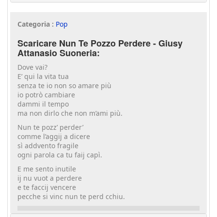
Categoria :
Pop
Scaricare Nun Te Pozzo Perdere - Giusy
Attanasio Suoneria:
Dove vai?
E’ qui la vita tua
senza te io non so amare più
io potrò cambiare
dammi il tempo
ma non dirlo che non m’ami più.
Nun te pozz’ perder’
comme l’aggij a dicere
sì addvento fragile
ogni parola ca tu faij capì.
E me sento inutile
ij nu vuot a perdere
e te faccij vencere
pecche si vinc nun te perd cchiu.