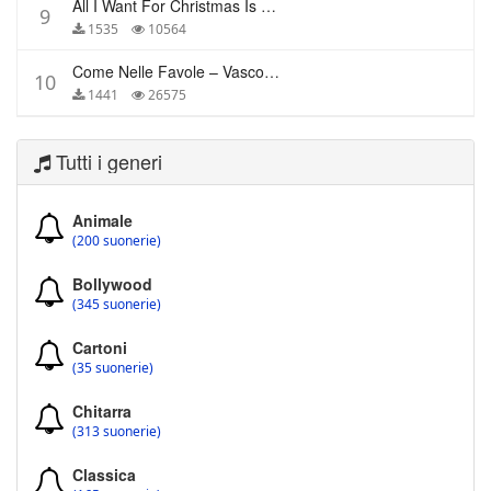
All I Want For Christmas Is You – Mariah Carey
9
1535
10564
Come Nelle Favole – Vasco Rossi
10
1441
26575
Tutti i generi
Animale
(200 suonerie)
Bollywood
(345 suonerie)
Cartoni
(35 suonerie)
Chitarra
(313 suonerie)
Classica