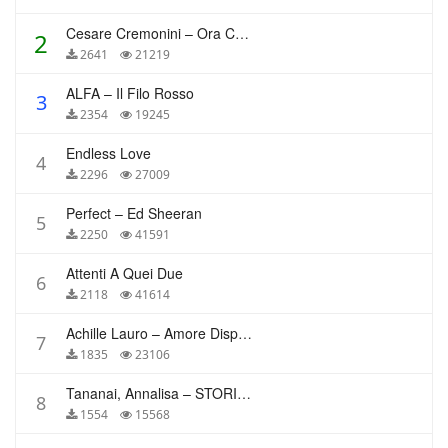
Cesare Cremonini – Ora Che Non Ho Più Te
2
2641
21219
ALFA – Il Filo Rosso
3
2354
19245
Endless Love
4
2296
27009
Perfect – Ed Sheeran
5
2250
41591
Attenti A Quei Due
6
2118
41614
Achille Lauro – Amore Disperato
7
1835
23106
Tananai, Annalisa – STORIE BREVI
8
1554
15568