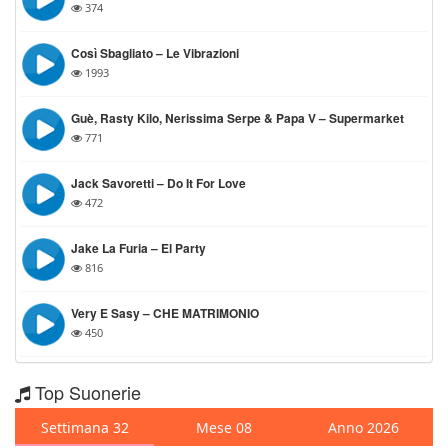
374
Così Sbagliato – Le Vibrazioni
1993
Guè, Rasty Kilo, Nerissima Serpe & Papa V – Supermarket
771
Jack Savoretti – Do It For Love
472
Jake La Furia – El Party
816
Very E Sasy – CHE MATRIMONIO
450
Top Suonerie
Settimana 32
Mese 08
Anno 2026