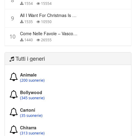
8
1554
15554
All I Want For Christmas Is You – Mariah Carey
9
1535
10550
Come Nelle Favole – Vasco Rossi
10
1440
26555
Tutti i generi
Animale
(200 suonerie)
Bollywood
(345 suonerie)
Cartoni
(35 suonerie)
Chitarra
(313 suonerie)