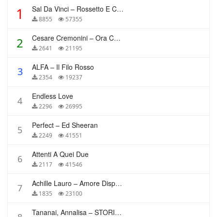
Sal Da Vinci – Rossetto E Caffè
1
8855
57355
Cesare Cremonini – Ora Che Non Ho Più Te
2
2641
21195
ALFA – Il Filo Rosso
3
2354
19237
Endless Love
4
2296
26995
Perfect – Ed Sheeran
5
2249
41551
Attenti A Quei Due
6
2117
41546
Achille Lauro – Amore Disperato
7
1835
23100
Tananai, Annalisa – STORIE BREVI