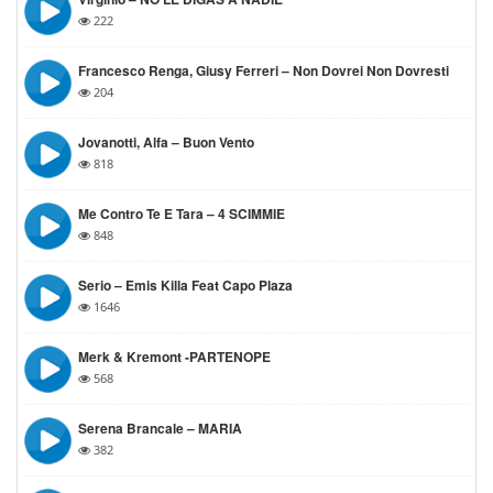
222
Francesco Renga, Giusy Ferreri – Non Dovrei Non Dovresti
204
Jovanotti, Alfa – Buon Vento
818
Me Contro Te E Tara – 4 SCIMMIE
848
Serio – Emis Killa Feat Capo Plaza
1646
Merk & Kremont -PARTENOPE
568
Serena Brancale – MARIA
382