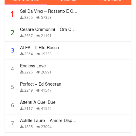
Sal Da Vinci – Rossetto E Caffè
1
8855
57353
Cesare Cremonini – Ora Che Non Ho Più Te
2
2637
21191
ALFA – Il Filo Rosso
3
2354
19233
Endless Love
4
2296
26991
Perfect – Ed Sheeran
5
2249
41547
Attenti A Quei Due
6
2117
41542
Achille Lauro – Amore Disperato
7
1835
23094