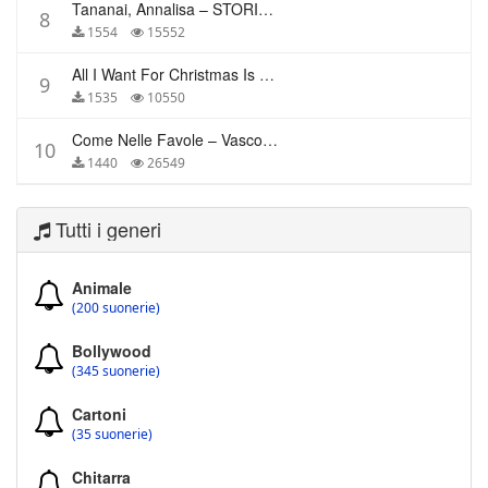
Tananai, Annalisa – STORIE BREVI
8
1554
15552
All I Want For Christmas Is You – Mariah Carey
9
1535
10550
Come Nelle Favole – Vasco Rossi
10
1440
26549
Tutti i generi
Animale
(200 suonerie)
Bollywood
(345 suonerie)
Cartoni
(35 suonerie)
Chitarra