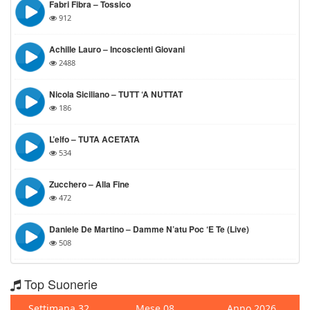
Fabri Fibra – Tossico
912
Achille Lauro – Incoscienti Giovani
2488
Nicola Siciliano – TUTT ‘A NUTTAT
186
L’elfo – TUTA ACETATA
534
Zucchero – Alla Fine
472
Daniele De Martino – Damme N’atu Poc ‘e Te (Live)
508
Top Suonerie
Settimana 32
Mese 08
Anno 2026