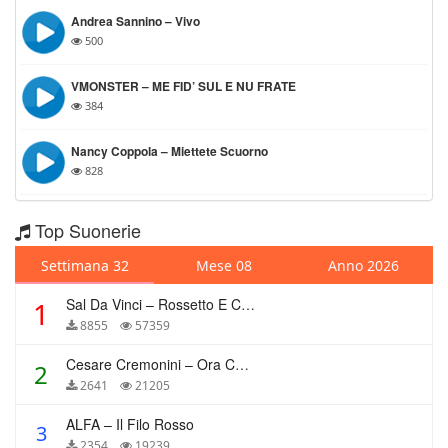
Andrea Sannino – Vivo
500
VMONSTER – ME FID’ SUL E NU FRATE
384
Nancy Coppola – Miettete Scuorno
828
Top Suonerie
Settimana 32
Mese 08
Anno 2026
Sal Da Vinci – Rossetto E Caffè
1
8855
57359
Cesare Cremonini – Ora Che Non Ho Più Te
2
2641
21205
ALFA – Il Filo Rosso
3
2354
19239