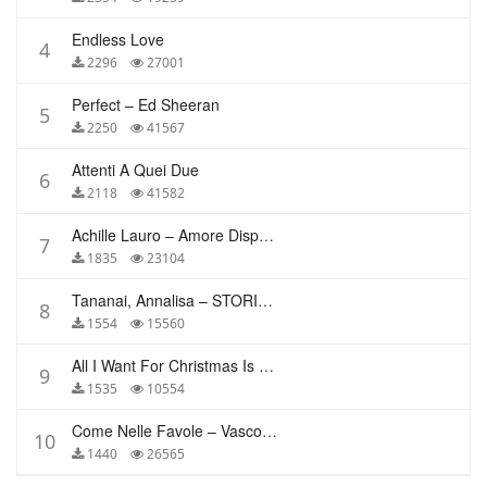
Endless Love
4
2296
27001
Perfect – Ed Sheeran
5
2250
41567
Attenti A Quei Due
6
2118
41582
Achille Lauro – Amore Disperato
7
1835
23104
Tananai, Annalisa – STORIE BREVI
8
1554
15560
All I Want For Christmas Is You – Mariah Carey
9
1535
10554
Come Nelle Favole – Vasco Rossi
10
1440
26565