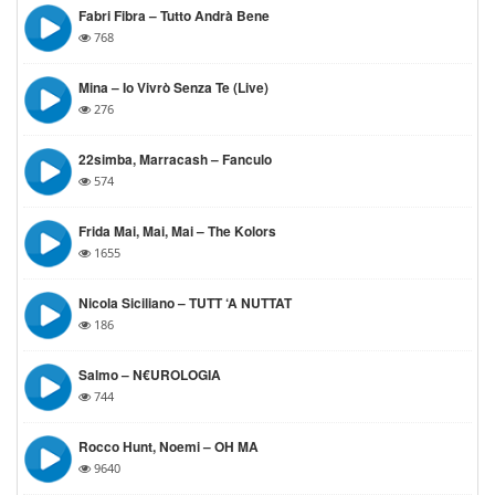
Fabri Fibra – Tutto Andrà Bene
768
Mina – Io Vivrò Senza Te (Live)
276
22simba, Marracash – Fanculo
574
Frida Mai, Mai, Mai – The Kolors
1655
Nicola Siciliano – TUTT ‘A NUTTAT
186
Salmo – N€UROLOGIA
744
Rocco Hunt, Noemi – OH MA
9640