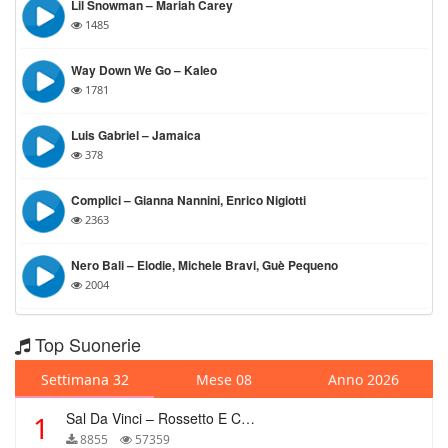
Lil Snowman – Mariah Carey
1485
Way Down We Go – Kaleo
1781
Luis Gabriel – Jamaica
378
Complici – Gianna Nannini, Enrico Nigiotti
2363
Nero Bali – Elodie, Michele Bravi, Guè Pequeno
2004
Top Suonerie
Settimana 32
Mese 08
Anno 2026
Sal Da Vinci – Rossetto E Caffè
1
8855
57359