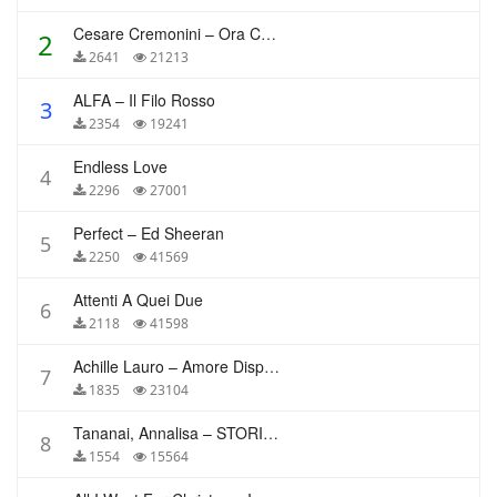
Cesare Cremonini – Ora Che Non Ho Più Te
2
2641
21213
ALFA – Il Filo Rosso
3
2354
19241
Endless Love
4
2296
27001
Perfect – Ed Sheeran
5
2250
41569
Attenti A Quei Due
6
2118
41598
Achille Lauro – Amore Disperato
7
1835
23104
Tananai, Annalisa – STORIE BREVI
8
1554
15564