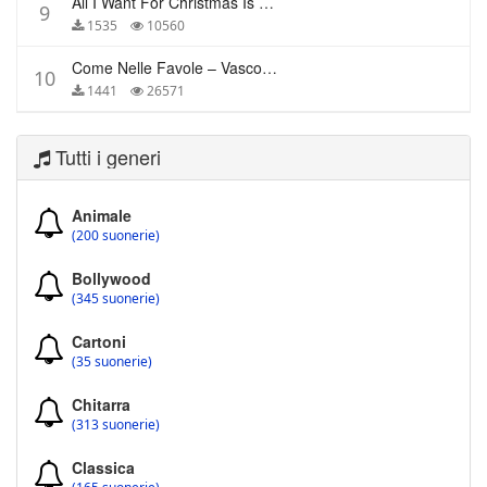
All I Want For Christmas Is You – Mariah Carey
9
1535
10560
Come Nelle Favole – Vasco Rossi
10
1441
26571
Tutti i generi
Animale
(200 suonerie)
Bollywood
(345 suonerie)
Cartoni
(35 suonerie)
Chitarra
(313 suonerie)
Classica