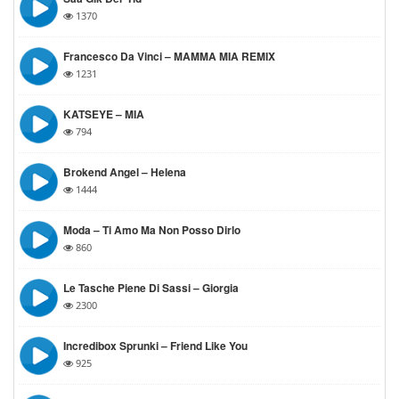
1370
Francesco Da Vinci – MAMMA MIA REMIX
1231
KATSEYE – MIA
794
Brokend Angel – Helena
1444
Moda – Ti Amo Ma Non Posso Dirlo
860
Le Tasche Piene Di Sassi – Giorgia
2300
Incredibox Sprunki – Friend Like You
925