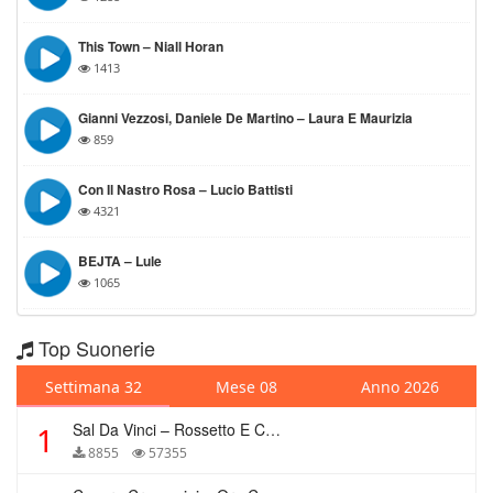
This Town – Niall Horan
1413
Gianni Vezzosi, Daniele De Martino – Laura E Maurizia
859
Con Il Nastro Rosa – Lucio Battisti
4321
BEJTA – Lule
1065
Top Suonerie
Settimana 32
Mese 08
Anno 2026
Sal Da Vinci – Rossetto E Caffè
1
8855
57355