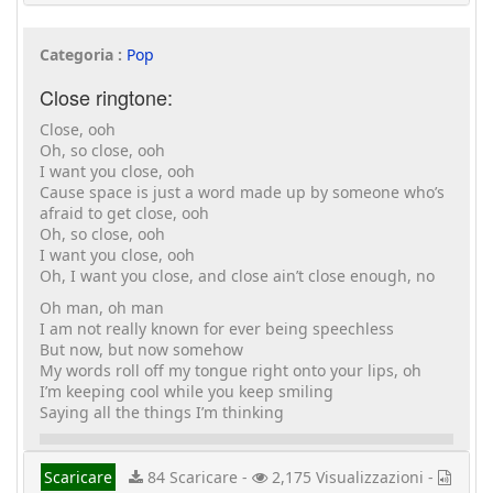
Categoria :
Pop
Close ringtone:
Close, ooh
Oh, so close, ooh
I want you close, ooh
Cause space is just a word made up by someone who’s
afraid to get close, ooh
Oh, so close, ooh
I want you close, ooh
Oh, I want you close, and close ain’t close enough, no
Oh man, oh man
I am not really known for ever being speechless
But now, but now somehow
My words roll off my tongue right onto your lips, oh
I’m keeping cool while you keep smiling
Saying all the things I’m thinking
Scaricare
84 Scaricare -
2,175 Visualizzazioni -