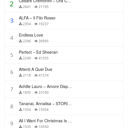
Cesare Cremonini – Ora Che Non Ho Più Te
2
2641
21195
ALFA – Il Filo Rosso
3
2354
19237
Endless Love
4
2296
26995
Perfect – Ed Sheeran
5
2249
41555
Attenti A Quei Due
6
2118
41574
Achille Lauro – Amore Disperato
7
1835
23100
Tananai, Annalisa – STORIE BREVI
8
1554
15554
All I Want For Christmas Is You – Mariah Carey
9
1535
10550