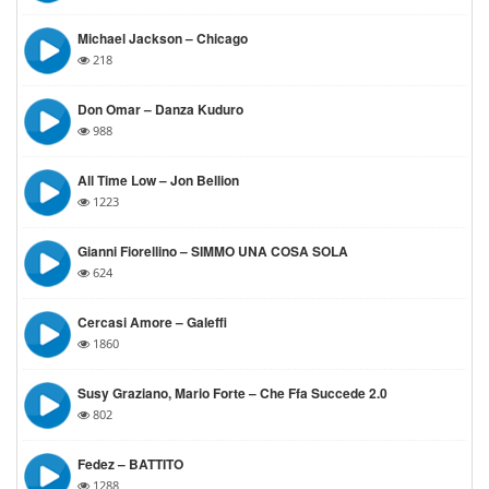
Michael Jackson – Chicago
218
Don Omar – Danza Kuduro
988
All Time Low – Jon Bellion
1223
Gianni Fiorellino – SIMMO UNA COSA SOLA
624
Cercasi Amore – Galeffi
1860
Susy Graziano, Mario Forte – Che Ffa Succede 2.0
802
Fedez – BATTITO
1288