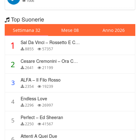
1006
Top Suonerie
Settimana 32
Mese 08
Anno 2026
Sal Da Vinci – Rossetto E Caffè
1
8855
57357
Cesare Cremonini – Ora Che Non Ho Più Te
2
2641
21199
ALFA – Il Filo Rosso
3
2354
19239
Endless Love
4
2296
26997
Perfect – Ed Sheeran
5
2250
41567
Attenti A Quei Due
6