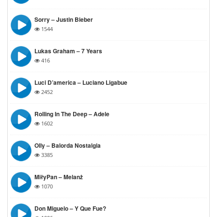
Sorry – Justin Bieber
1544
Lukas Graham – 7 Years
416
Luci D’america – Luciano Ligabue
2452
Rolling In The Deep – Adele
1602
Olly – Balorda Nostalgia
3385
MiłyPan – Melanż
1070
Don Miguelo – Y Que Fue?