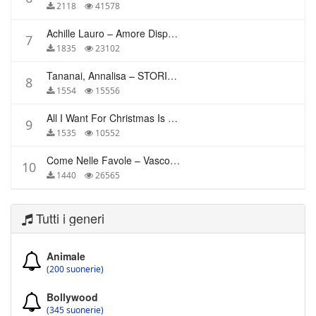
2118
41578
Achille Lauro – Amore Disperato
7
1835
23102
Tananai, Annalisa – STORIE BREVI
8
1554
15556
All I Want For Christmas Is You – Mariah Carey
9
1535
10552
Come Nelle Favole – Vasco Rossi
10
1440
26565
Tutti i generi
Animale
(200 suonerie)
Bollywood
(345 suonerie)