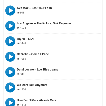
Ava Max – Lost Your Faith
918
Los Angeles – The Kolors, Guè Pequeno
1574
Tayna – Si Ai
1448
Gazzelle – Come Il Pane
1068
Demi Lovato – Low Rise Jeans
340
We Dont Talk Anymore
1506
How Far I’ll Go – Alessia Cara
1413