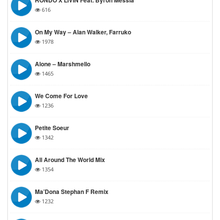
RONDO X LIVIN Feat. Byron Messia
616
On My Way – Alan Walker, Farruko
1978
Alone – Marshmello
1465
We Come For Love
1236
Petite Soeur
1342
All Around The World Mix
1354
Ma’Dona Stephan F Remix
1232