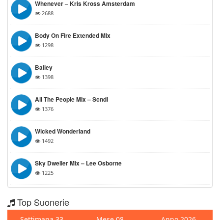
Whenever – Kris Kross Amsterdam
2688
Body On Fire Extended Mix
1298
Bailey
1398
All The People Mix – Scndl
1376
Wicked Wonderland
1492
Sky Dweller Mix – Lee Osborne
1225
Top Suonerie
Settimana 33
Mese 08
Anno 2026