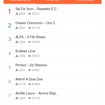
Sal Da Vinci – Rossetto E Caffè
1
8855
57371
Cesare Cremonini – Ora Che Non Ho Più Te
2
2641
21219
ALFA – Il Filo Rosso
3
2354
19249
Endless Love
4
2296
27017
Perfect – Ed Sheeran
5
2251
41601
Attenti A Quei Due
6
2119
41664
Achille Lauro – Amore Disperato
7
1835
23110