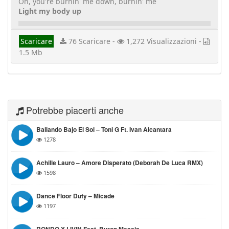
Oh, you're burnin' me down, burnin' me
Light my body up
Scaricare
76 Scaricare -
1,272 Visualizzazioni -
1.5 Mb
Potrebbe piacerti anche
Bailando Bajo El Sol – Toni G Ft. Ivan Alcantara
1278
Achille Lauro – Amore Disperato (Deborah De Luca RMX)
1598
Dance Floor Duty – Micade
1197