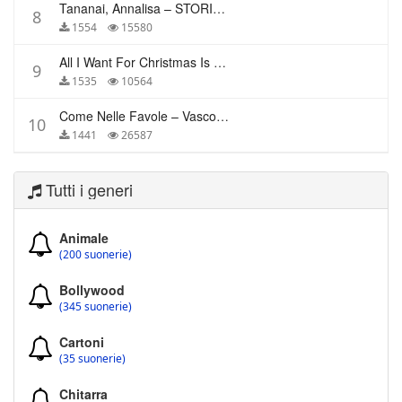
Tananai, Annalisa – STORIE BREVI
8
1554
15580
All I Want For Christmas Is You – Mariah Carey
9
1535
10564
Come Nelle Favole – Vasco Rossi
10
1441
26587
Tutti i generi
Animale
(200 suonerie)
Bollywood
(345 suonerie)
Cartoni
(35 suonerie)
Chitarra