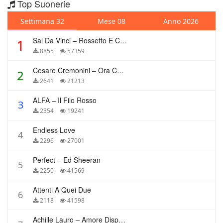
Top Suonerie
Settimana 32
Mese 08
Anno 2026
Sal Da Vinci – Rossetto E Caffè
1
8855
57359
Cesare Cremonini – Ora Che Non Ho Più Te
2
2641
21213
ALFA – Il Filo Rosso
3
2354
19241
Endless Love
4
2296
27001
Perfect – Ed Sheeran
5
2250
41569
Attenti A Quei Due
6
2118
41598
Achille Lauro – Amore Disperato