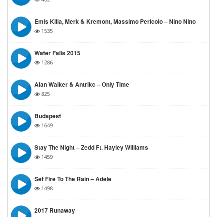
Emis Killa, Merk & Kremont, Massimo Pericolo – Nino Nino
1535
Water Falls 2015
1286
Alan Walker & Antrikc – Only Time
825
Budapest
1649
Stay The Night – Zedd Ft. Hayley Williams
1459
Set Fire To The Rain – Adele
1498
2017 Runaway