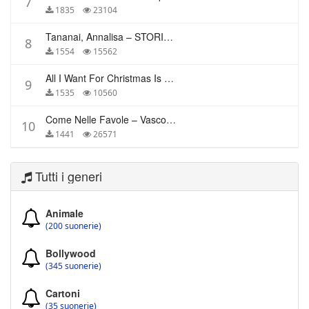
7
1835
23104
Tananai, Annalisa – STORIE BREVI
8
1554
15562
All I Want For Christmas Is You – Mariah Carey
9
1535
10560
Come Nelle Favole – Vasco Rossi
10
1441
26571
Tutti i generi
Animale
(200 suonerie)
Bollywood
(345 suonerie)
Cartoni
(35 suonerie)