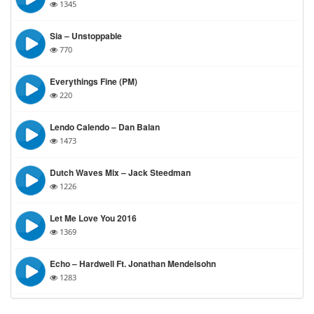
1345
Sia – Unstoppable
770
Everythings Fine (PM)
220
Lendo Calendo – Dan Balan
1473
Dutch Waves Mix – Jack Steedman
1226
Let Me Love You 2016
1369
Echo – Hardwell Ft. Jonathan Mendelsohn
1283