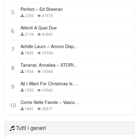
Perfect – Ed Sheeran
5
2250
41573
Attenti A Quei Due
6
2118
41602
Achille Lauro – Amore Disperato
7
1835
23104
Tananai, Annalisa – STORIE BREVI
8
1554
15564
All I Want For Christmas Is You – Mariah Carey
9
1535
10562
Come Nelle Favole – Vasco Rossi
10
1441
26571
Tutti i generi