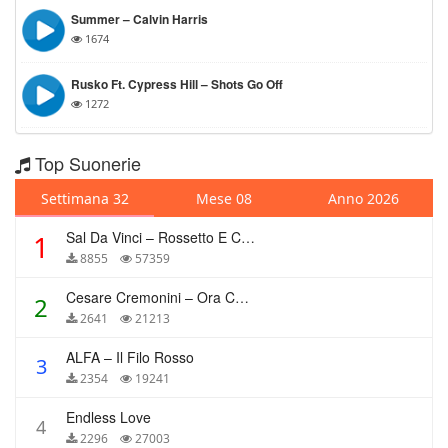
Summer – Calvin Harris
1674
Rusko Ft. Cypress Hill – Shots Go Off
1272
Top Suonerie
Settimana 32
Mese 08
Anno 2026
Sal Da Vinci – Rossetto E Caffè
1
8855
57359
Cesare Cremonini – Ora Che Non Ho Più Te
2
2641
21213
ALFA – Il Filo Rosso
3
2354
19241
Endless Love
4
2296
27003