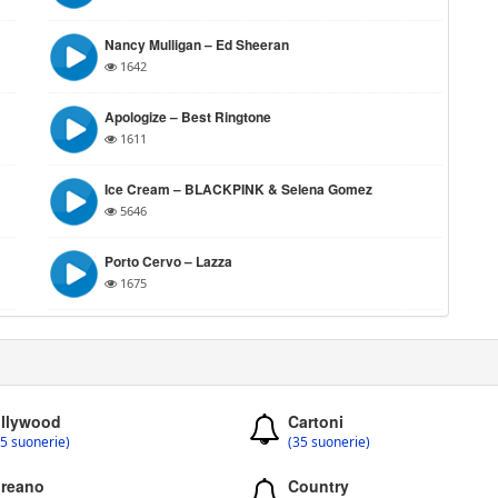
Nancy Mulligan – Ed Sheeran
1642
Apologize – Best Ringtone
1611
Ice Cream – BLACKPINK & Selena Gomez
5646
Porto Cervo – Lazza
1675
llywood
Cartoni
5 suonerie)
(35 suonerie)
reano
Country