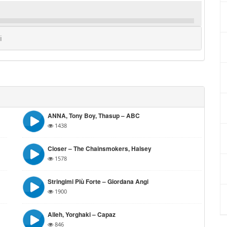
i
ANNA, Tony Boy, Thasup – ABC
1438
Closer – The Chainsmokers, Halsey
1578
Stringimi Più Forte – Giordana Angi
1900
Alleh, Yorghaki – Capaz
846