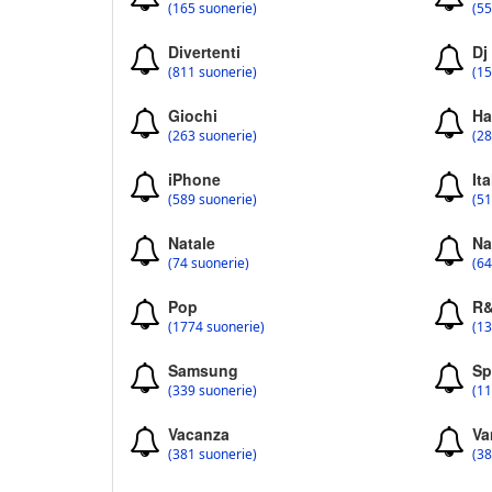
(165 suonerie)
(55
Divertenti
Dj
(811 suonerie)
(15
Giochi
Ha
(263 suonerie)
(28
iPhone
Ita
(589 suonerie)
(51
Natale
Na
(74 suonerie)
(64
Pop
R
(1774 suonerie)
(13
Samsung
Sp
(339 suonerie)
(11
Vacanza
Va
(381 suonerie)
(38