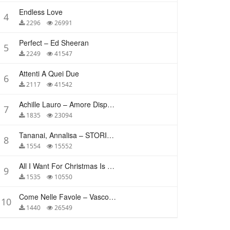
Endless Love
4
2296
26991
Perfect – Ed Sheeran
5
2249
41547
Attenti A Quei Due
6
2117
41542
Achille Lauro – Amore Disperato
7
1835
23094
Tananai, Annalisa – STORIE BREVI
8
1554
15552
All I Want For Christmas Is You – Mariah Carey
9
1535
10550
Come Nelle Favole – Vasco Rossi
10
1440
26549