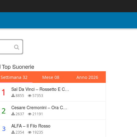
Top Suonerie
Settimana 32
Mese 08
Anno 2026
Sal Da Vinci – Rossetto E Caffè
1
8855
57353
Cesare Cremonini – Ora Che Non Ho Più Te
2
2637
21191
ALFA – Il Filo Rosso
3
2354
19235