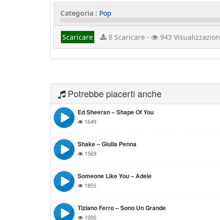
Categoria :
Pop
Scaricare
8 Scaricare -
943 Visualizzazion
Potrebbe piacerti anche
Ed Sheeran – Shape Of You
1649
Shake – Giulia Penna
1569
Someone Like You – Adele
1855
Tiziano Ferro – Sono Un Grande
1000