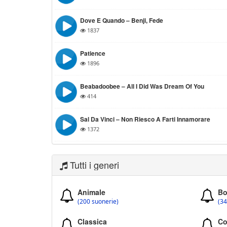
Dove E Quando – Benji, Fede
1837
Patience
1896
Beabadoobee – All I Did Was Dream Of You
414
Sal Da Vinci – Non Riesco A Farti Innamorare
1372
Tutti i generi
Animale
Bo
(200 suonerie)
(34
Classica
Co