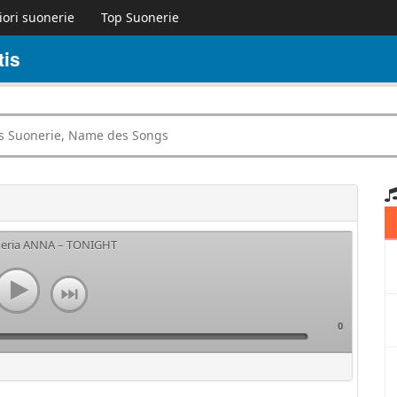
iori suonerie
Top Suonerie
is
neria ANNA – TONIGHT
0