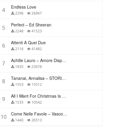
Endless Love
4
2296
26967
Perfect – Ed Sheeran
5
2248
41523
Attenti A Quei Due
6
2116
41482
Achille Lauro – Amore Disperato
7
1835
23078
Tananai, Annalisa – STORIE BREVI
8
1553
15512
All I Want For Christmas Is You – Mariah Carey
9
1535
10542
Come Nelle Favole – Vasco Rossi
10
1440
26513