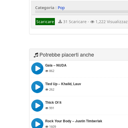
Categoria :
Pop
Scaricare
31 Scaricare -
1,222 Visualizzaz
Potrebbe piacerti anche
Gaia – NUDA
862
Tied Up – Khalid, Lauv
262
Thick Of It
991
Rock Your Body – Justin Timberlak
1609