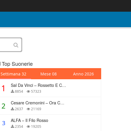
Top Suonerie
Settimana 32
Mese 08
Anno 2026
Sal Da Vinci – Rossetto E Caffè
1
8854
57323
Cesare Cremonini – Ora Che Non Ho Più Te
2
2637
21169
ALFA – Il Filo Rosso
3
2354
19205