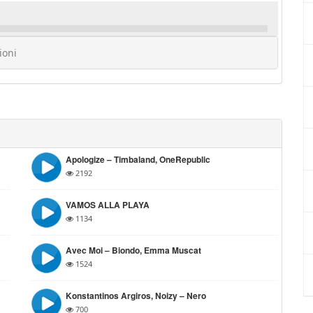
ioni
Apologize – Timbaland, OneRepublic
2192
VAMOS ALLA PLAYA
1134
Avec Moi – Biondo, Emma Muscat
1524
Konstantinos Argiros, Noizy – Nero
700