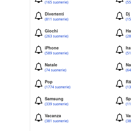
(165 suonerie)
(55
Divertenti
Dj
(811 suonerie)
(15
Giochi
Ha
(263 suonerie)
(28
iPhone
Ita
(589 suonerie)
(51
Natale
Na
(74 suonerie)
(64
Pop
R
(1774 suonerie)
(13
Samsung
Sp
(339 suonerie)
(11
Vacanza
Va
(381 suonerie)
(38