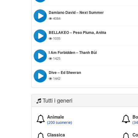
Damiano David – Next Summer
4084
BELLAKEO – Peso Pluma, Anitta
1035
I Am Forbidden – Thanh Bùi
1425
Dive – Ed Sheeran
1442
Tutti i generi
Animale
Bo
(200 suonerie)
(34
Classica
Co