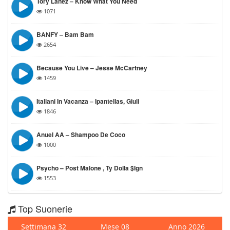
Tory Lanez – Know What You Need
1071
BANFY – Bam Bam
2654
Because You Live – Jesse McCartney
1459
Italiani In Vacanza – Ipantellas, Giuli
1846
Anuel AA – Shampoo De Coco
1000
Psycho – Post Malone , Ty Dolla $ign
1553
Top Suonerie
Settimana 32
Mese 08
Anno 2026