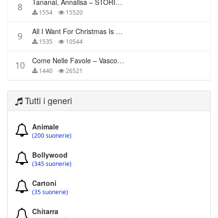
Tananai, Annalisa – STORIE BREVI
8
1554
15520
All I Want For Christmas Is You – Mariah Carey
9
1535
10544
Come Nelle Favole – Vasco Rossi
10
1440
26521
Tutti i generi
Animale
(200 suonerie)
Bollywood
(345 suonerie)
Cartoni
(35 suonerie)
Chitarra