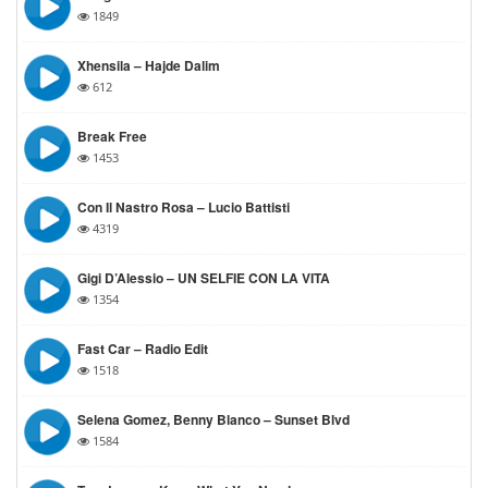
1849
Xhensila – Hajde Dalim
612
Break Free
1453
Con Il Nastro Rosa – Lucio Battisti
4319
Gigi D’Alessio – UN SELFIE CON LA VITA
1354
Fast Car – Radio Edit
1518
Selena Gomez, Benny Blanco – Sunset Blvd
1584