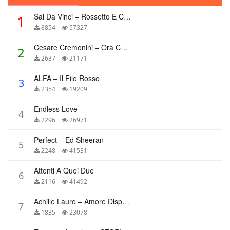
Sal Da Vinci – Rossetto E Caffè
1
8854
57327
Cesare Cremonini – Ora Che Non Ho Più Te
2
2637
21171
ALFA – Il Filo Rosso
3
2354
19209
Endless Love
4
2296
26971
Perfect – Ed Sheeran
5
2248
41531
Attenti A Quei Due
6
2116
41492
Achille Lauro – Amore Disperato
7
1835
23078