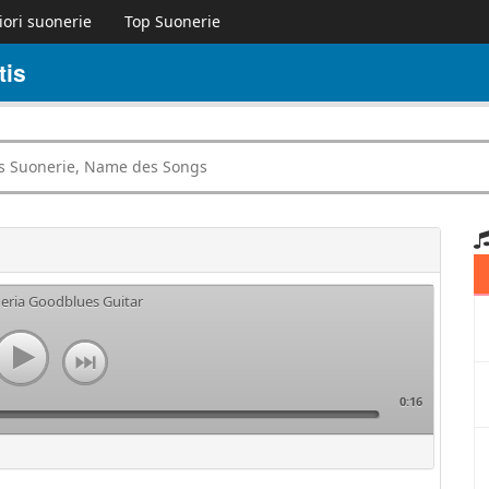
iori suonerie
Top Suonerie
tis
neria Goodblues Guitar
0:16