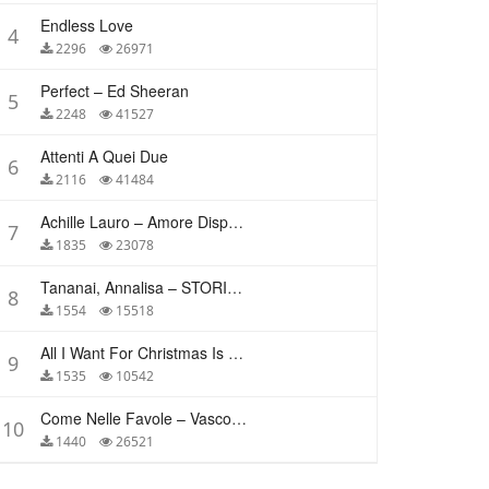
Endless Love
4
2296
26971
Perfect – Ed Sheeran
5
2248
41527
Attenti A Quei Due
6
2116
41484
Achille Lauro – Amore Disperato
7
1835
23078
Tananai, Annalisa – STORIE BREVI
8
1554
15518
All I Want For Christmas Is You – Mariah Carey
9
1535
10542
Come Nelle Favole – Vasco Rossi
10
1440
26521