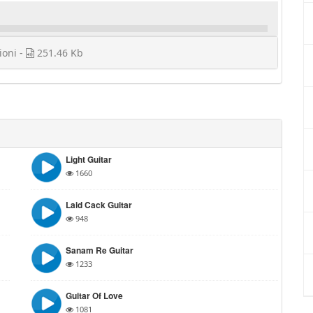
ioni -
251.46 Kb
Light Guitar
1660
Laid Cack Guitar
948
Sanam Re Guitar
1233
Guitar Of Love
1081