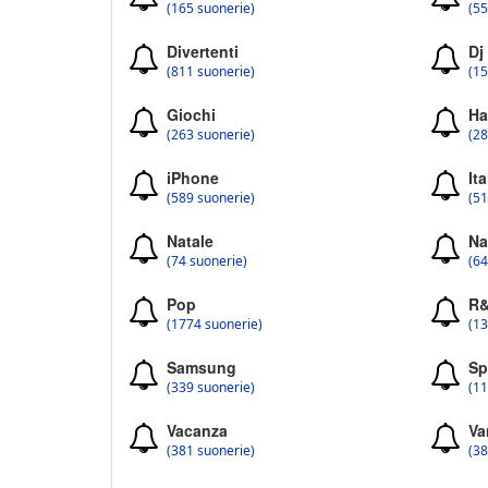
(165 suonerie)
(55
Divertenti
Dj
(811 suonerie)
(15
Giochi
Ha
(263 suonerie)
(28
iPhone
Ita
(589 suonerie)
(51
Natale
Na
(74 suonerie)
(64
Pop
R
(1774 suonerie)
(13
Samsung
Sp
(339 suonerie)
(11
Vacanza
Va
(381 suonerie)
(38