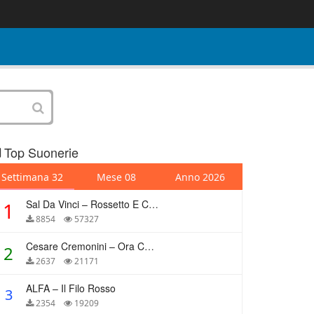
Top Suonerie
Settimana 32
Mese 08
Anno 2026
Sal Da Vinci – Rossetto E Caffè
1
8854
57327
Cesare Cremonini – Ora Che Non Ho Più Te
2
2637
21171
ALFA – Il Filo Rosso
3
2354
19209