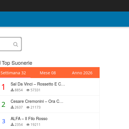
Top Suonerie
Settimana 32
Mese 08
Anno 2026
Sal Da Vinci – Rossetto E Caffè
1
8854
57331
Cesare Cremonini – Ora Che Non Ho Più Te
2
2637
21173
ALFA – Il Filo Rosso
3
2354
19211