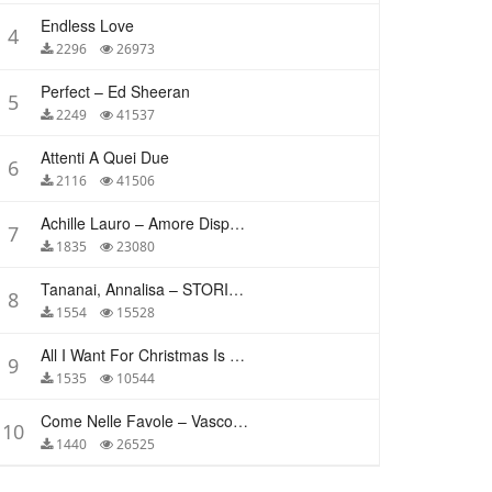
Endless Love
4
2296
26973
Perfect – Ed Sheeran
5
2249
41537
Attenti A Quei Due
6
2116
41506
Achille Lauro – Amore Disperato
7
1835
23080
Tananai, Annalisa – STORIE BREVI
8
1554
15528
All I Want For Christmas Is You – Mariah Carey
9
1535
10544
Come Nelle Favole – Vasco Rossi
10
1440
26525