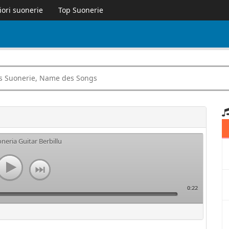
iori suonerie
Top Suonerie
oneria Guitar Berbillu
0:22