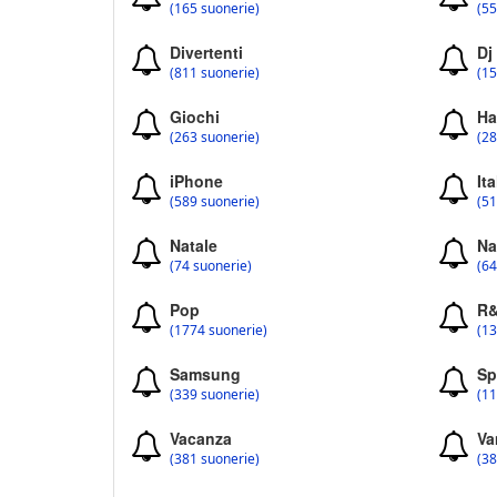
(165 suonerie)
(55
Divertenti
Dj
(811 suonerie)
(15
Giochi
Ha
(263 suonerie)
(28
iPhone
Ita
(589 suonerie)
(51
Natale
Na
(74 suonerie)
(64
Pop
R
(1774 suonerie)
(13
Samsung
Sp
(339 suonerie)
(11
Vacanza
Va
(381 suonerie)
(38