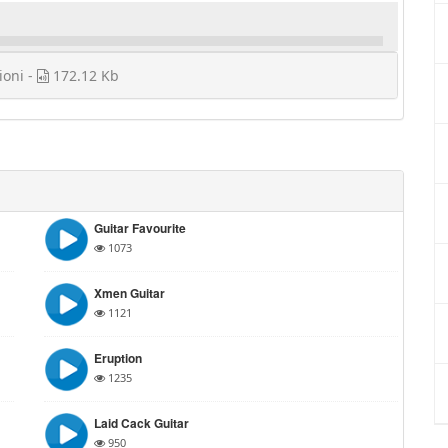
ioni -
172.12 Kb
Guitar Favourite
1073
Xmen Guitar
1121
Eruption
1235
Laid Cack Guitar
950