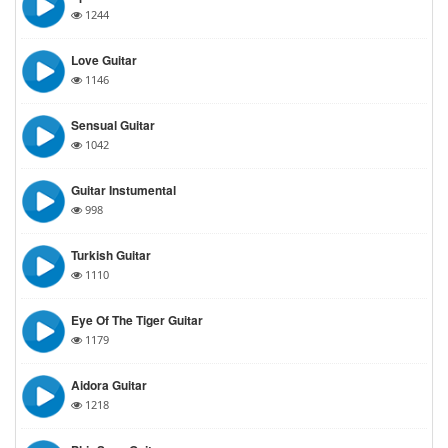
1244
Love Guitar
1146
Sensual Guitar
1042
Guitar Instumental
998
Turkish Guitar
1110
Eye Of The Tiger Guitar
1179
Aidora Guitar
1218