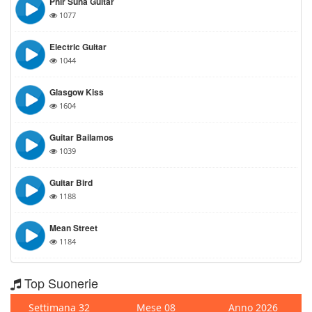
Phir Suna Guitar
1077
Electric Guitar
1044
Glasgow Kiss
1604
Guitar Bailamos
1039
Guitar Bird
1188
Mean Street
1184
Top Suonerie
Settimana 32
Mese 08
Anno 2026