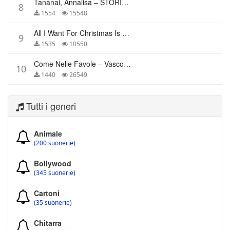
Tananai, Annalisa – STORIE BREVI
8
1554
15548
All I Want For Christmas Is You – Mariah Carey
9
1535
10550
Come Nelle Favole – Vasco Rossi
10
1440
26549
Tutti i generi
Animale
(200 suonerie)
Bollywood
(345 suonerie)
Cartoni
(35 suonerie)
Chitarra