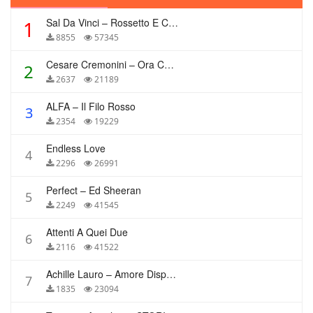
Sal Da Vinci – Rossetto E Caffè
1
8855
57345
Cesare Cremonini – Ora Che Non Ho Più Te
2
2637
21189
ALFA – Il Filo Rosso
3
2354
19229
Endless Love
4
2296
26991
Perfect – Ed Sheeran
5
2249
41545
Attenti A Quei Due
6
2116
41522
Achille Lauro – Amore Disperato
7
1835
23094