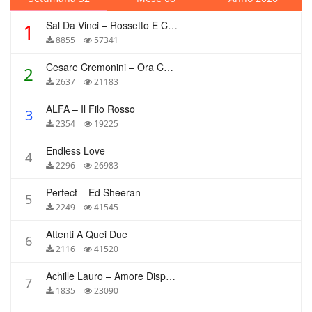
Sal Da Vinci – Rossetto E Caffè
1
8855
57341
Cesare Cremonini – Ora Che Non Ho Più Te
2
2637
21183
ALFA – Il Filo Rosso
3
2354
19225
Endless Love
4
2296
26983
Perfect – Ed Sheeran
5
2249
41545
Attenti A Quei Due
6
2116
41520
Achille Lauro – Amore Disperato
7
1835
23090