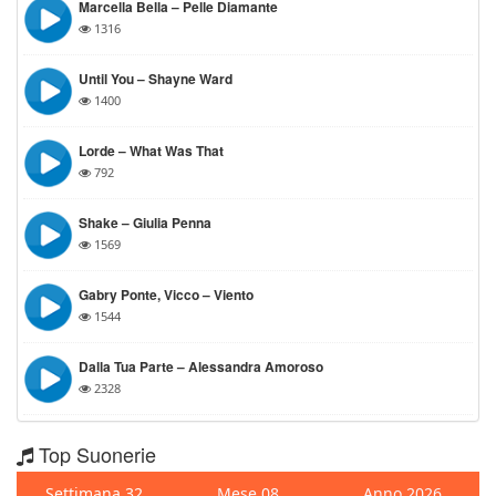
Marcella Bella – Pelle Diamante
1316
Until You – Shayne Ward
1400
Lorde – What Was That
792
Shake – Giulia Penna
1569
Gabry Ponte, Vicco – Viento
1544
Dalla Tua Parte – Alessandra Amoroso
2328
Top Suonerie
Settimana 32
Mese 08
Anno 2026