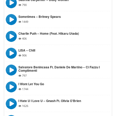
790
Sometimes – Britney Spears
1449
Charlie Puth – Home (feat. Hikaru Utada)
406
LISA – Chill
906
Salvatore Benincasa Ft. Daniele De Martino – Ci Fazzu I
Complimenti
797
I Wont Let You Go
1744
I Hate U I Love U – Gnash Ft. Olivia O’Brien
1626