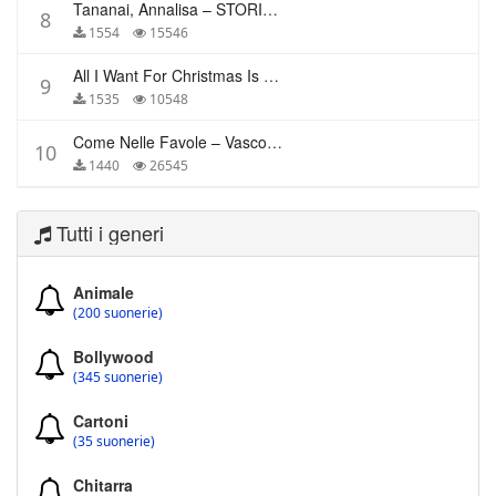
Tananai, Annalisa – STORIE BREVI
8
1554
15546
All I Want For Christmas Is You – Mariah Carey
9
1535
10548
Come Nelle Favole – Vasco Rossi
10
1440
26545
Tutti i generi
Animale
(200 suonerie)
Bollywood
(345 suonerie)
Cartoni
(35 suonerie)
Chitarra