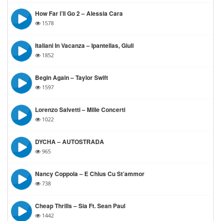
How Far I’ll Go 2 – Alessia Cara
1578
Italiani In Vacanza – Ipantellas, Giuli
1852
Begin Again – Taylor Swift
1597
Lorenzo Salvetti – Mille Concerti
1022
DYCHA – AUTOSTRADA
965
Nancy Coppola – E Chius Cu St’ammor
738
Cheap Thrills – Sia Ft. Sean Paul
1442