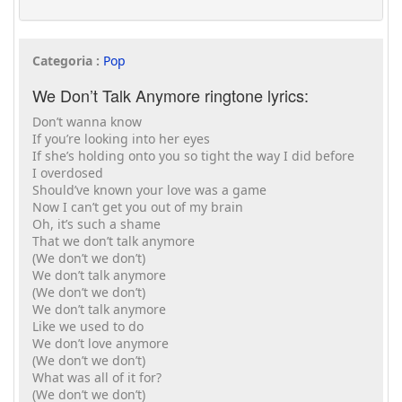
Categoria :
Pop
We Don’t Talk Anymore ringtone lyrics:
Don’t wanna know
If you’re looking into her eyes
If she’s holding onto you so tight the way I did before
I overdosed
Should’ve known your love was a game
Now I can’t get you out of my brain
Oh, it’s such a shame
That we don’t talk anymore
(We don’t we don’t)
We don’t talk anymore
(We don’t we don’t)
We don’t talk anymore
Like we used to do
We don’t love anymore
(We don’t we don’t)
What was all of it for?
(We don’t we don’t)