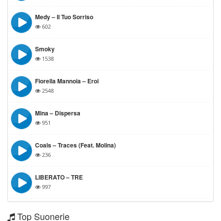
Medy – Il Tuo Sorriso
602
Smoky
1538
Fiorella Mannoia – Eroi
2548
Mina – Dispersa
951
Coals – Traces (feat. Molina)
236
LIBERATO – ⁠TRE
997
Top Suonerie