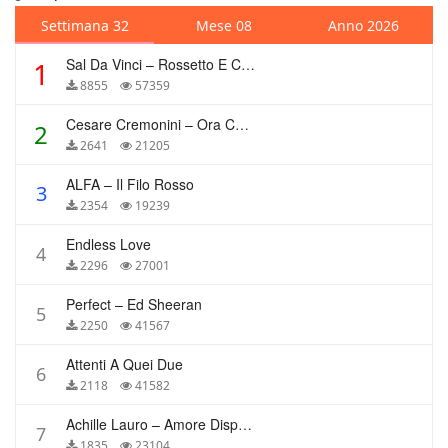
Settimana 32
Mese 08
Anno 2026
Sal Da Vinci – Rossetto E Caffè
1
8855
57359
Cesare Cremonini – Ora Che Non Ho Più Te
2
2641
21205
ALFA – Il Filo Rosso
3
2354
19239
Endless Love
4
2296
27001
Perfect – Ed Sheeran
5
2250
41567
Attenti A Quei Due
6
2118
41582
Achille Lauro – Amore Disperato
7
1835
23104