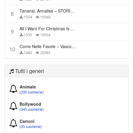
Tananai, Annalisa – STORIE BREVI
8
1554
15560
All I Want For Christmas Is You – Mariah Carey
9
1535
10554
Come Nelle Favole – Vasco Rossi
10
1440
26565
Tutti i generi
Animale
(200 suonerie)
Bollywood
(345 suonerie)
Cartoni
(35 suonerie)