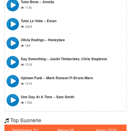
Tutto Bene – Amelia
1136
Tutte Le Volte – Eman
2004
Olivia Rodrigo – Honeybee
184
Say Something – Justin Timberlake, Chris Stapleton
1518
Uptown Funk – Mark Ronson Ft Bruno Mars
1519
One Day At A Time – Sam Smith
1768
Top Suonerie
Settimana 32
Mese 08
Anno 2026