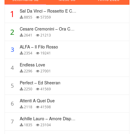
Sal Da Vinci – Rossetto E Caffè
1
8855
57359
Cesare Cremonini – Ora Che Non Ho Più Te
2
2641
21213
ALFA – Il Filo Rosso
3
2354
19241
Endless Love
4
2296
27001
Perfect – Ed Sheeran
5
2250
41569
Attenti A Quei Due
6
2118
41598
Achille Lauro – Amore Disperato
7
1835
23104