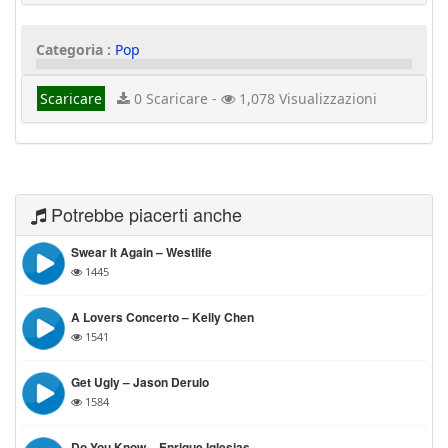
Categoria :
Pop
Scaricare
0 Scaricare -
1,078 Visualizzazioni
Potrebbe piacerti anche
Swear It Again – Westlife
1445
A Lovers Concerto – Kelly Chen
1541
Get Ugly – Jason Derulo
1584
Do You Know – Enrique Iglesias