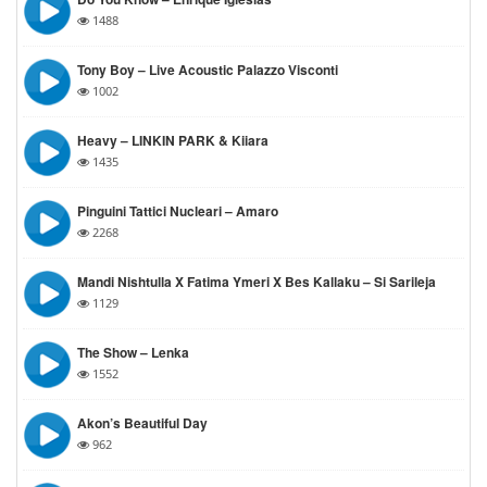
1488
Tony Boy – Live Acoustic Palazzo Visconti
1002
Heavy – LINKIN PARK & Kiiara
1435
Pinguini Tattici Nucleari – Amaro
2268
Mandi Nishtulla X Fatima Ymeri X Bes Kallaku – Si Sarileja
1129
The Show – Lenka
1552
Akon’s Beautiful Day
962