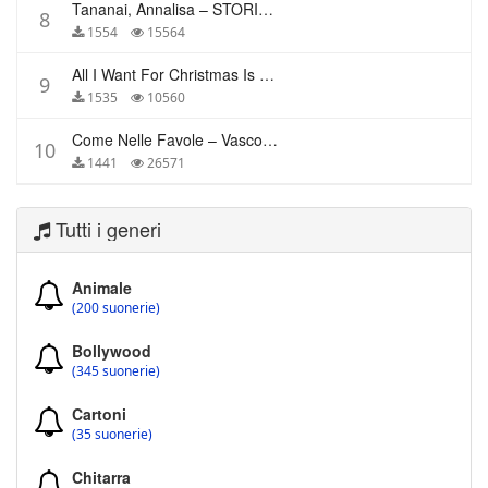
Tananai, Annalisa – STORIE BREVI
8
1554
15564
All I Want For Christmas Is You – Mariah Carey
9
1535
10560
Come Nelle Favole – Vasco Rossi
10
1441
26571
Tutti i generi
Animale
(200 suonerie)
Bollywood
(345 suonerie)
Cartoni
(35 suonerie)
Chitarra