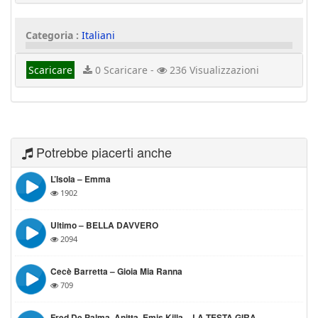
Categoria :
Italiani
Scaricare
0 Scaricare -
236 Visualizzazioni
Potrebbe piacerti anche
L’Isola – Emma
1902
Ultimo – BELLA DAVVERO
2094
Cecè Barretta – Gioia Mia Ranna
709
Fred De Palma, Anitta, Emis Killa – LA TESTA GIRA