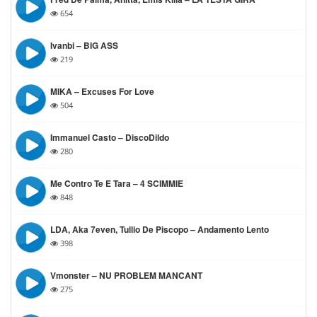
654
Ivanbi – BIG ASS
219
MIKA – Excuses For Love
504
Immanuel Casto – DiscoDildo
280
Me Contro Te E Tara – 4 SCIMMIE
848
LDA, Aka 7even, Tullio De Piscopo – Andamento Lento
398
Vmonster – NU PROBLEM MANCANT
275