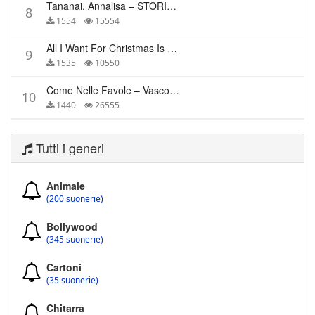
Tananai, Annalisa – STORIE BREVI
8
1554
15554
All I Want For Christmas Is You – Mariah Carey
9
1535
10550
Come Nelle Favole – Vasco Rossi
10
1440
26555
Tutti i generi
Animale
(200 suonerie)
Bollywood
(345 suonerie)
Cartoni
(35 suonerie)
Chitarra