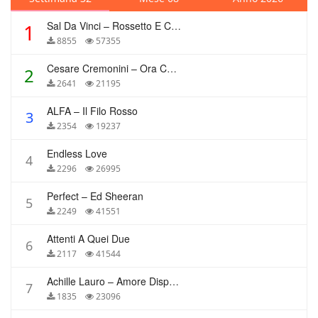
Sal Da Vinci – Rossetto E Caffè
1
8855
57355
Cesare Cremonini – Ora Che Non Ho Più Te
2
2641
21195
ALFA – Il Filo Rosso
3
2354
19237
Endless Love
4
2296
26995
Perfect – Ed Sheeran
5
2249
41551
Attenti A Quei Due
6
2117
41544
Achille Lauro – Amore Disperato
7
1835
23096