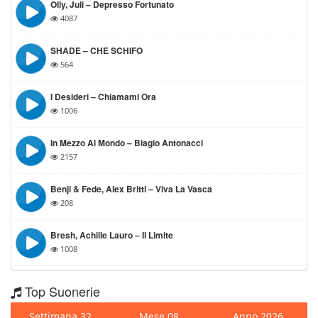
Olly, Juli – Depresso Fortunato
4087
SHADE – CHE SCHIFO
564
I Desideri – Chiamami Ora
1006
In Mezzo Al Mondo – Biagio Antonacci
2157
Benji & Fede, Alex Britti – Viva La Vasca
208
Bresh, Achille Lauro – Il Limite
1008
Top Suonerie
Settimana 32
Mese 08
Anno 2026