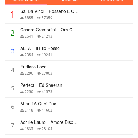
Sal Da Vinci – Rossetto E Caffè
1
8855
57359
Cesare Cremonini – Ora Che Non Ho Più Te
2
2641
21213
ALFA – Il Filo Rosso
3
2354
19241
Endless Love
4
2296
27003
Perfect – Ed Sheeran
5
2250
41573
Attenti A Quei Due
6
2118
41602
Achille Lauro – Amore Disperato
7
1835
23104