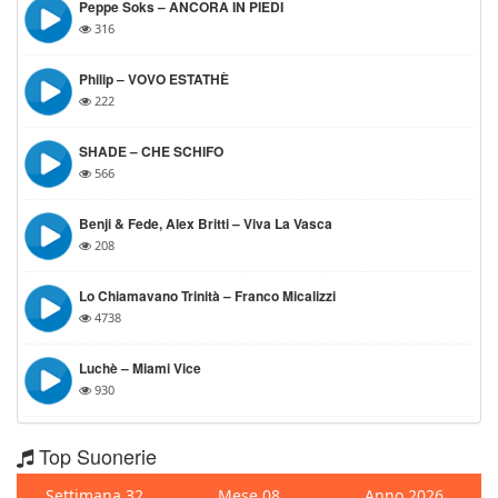
Peppe Soks – ANCORA IN PIEDI
316
Philip – VOVO ESTATHÈ
222
SHADE – CHE SCHIFO
566
Benji & Fede, Alex Britti – Viva La Vasca
208
Lo Chiamavano Trinità – Franco Micalizzi
4738
Luchè – Miami Vice
930
Top Suonerie
Settimana 32
Mese 08
Anno 2026