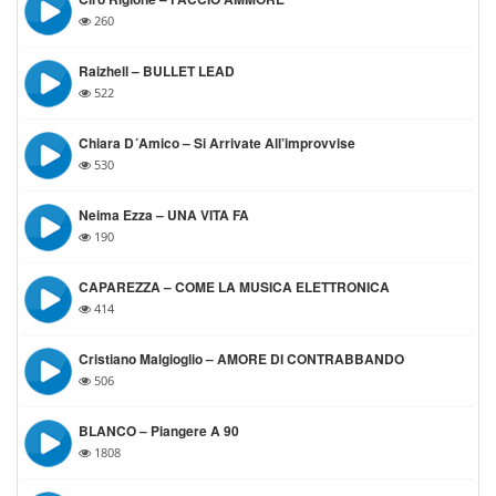
260
Raizhell – BULLET LEAD
522
Chiara D´amico – Si Arrivate All’improvvise
530
Neima Ezza – UNA VITA FA
190
CAPAREZZA – COME LA MUSICA ELETTRONICA
414
Cristiano Malgioglio – AMORE DI CONTRABBANDO
506
BLANCO – Piangere A 90
1808