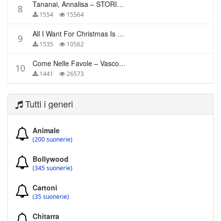
Tananai, Annalisa – STORIE BREVI
8
1554
15564
All I Want For Christmas Is You – Mariah Carey
9
1535
10562
Come Nelle Favole – Vasco Rossi
10
1441
26573
Tutti i generi
Animale
(200 suonerie)
Bollywood
(345 suonerie)
Cartoni
(35 suonerie)
Chitarra