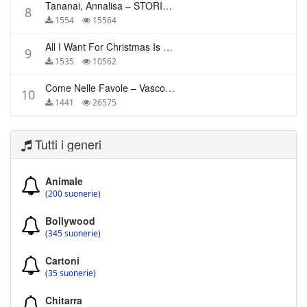
Tananai, Annalisa – STORIE BREVI
8
1554
15564
All I Want For Christmas Is You – Mariah Carey
9
1535
10562
Come Nelle Favole – Vasco Rossi
10
1441
26575
Tutti i generi
Animale
(200 suonerie)
Bollywood
(345 suonerie)
Cartoni
(35 suonerie)
Chitarra