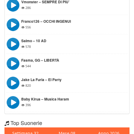
Vmonster – SEMPRE DI PIU’
286
Franco126 – OCCHI INGENUI
556
Salmo – 10 AD
578
Fasma, GG – LIBERTÀ
544
Jake La Furia – El Party
820
Baby Kirua – Musica Haram
396
Top Suonerie
Settimana 32
Mese 08
Anno 2026