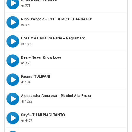
776
Nino D’Angelo – PER SEMPRE TUA SARO’
392
Cosa C’è Dall’altra Parte – Negramaro
1880
Bea – Never Know Love
368
Fasma -TULIPANI
194
Alessandra Amoroso – Mettimi Alla Prova
1222
Sayf – TU MI PIACI TANTO
4407