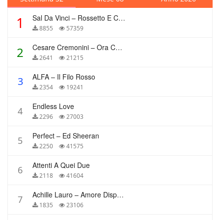
Sal Da Vinci – Rossetto E Caffè
1
8855
57359
Cesare Cremonini – Ora Che Non Ho Più Te
2
2641
21215
ALFA – Il Filo Rosso
3
2354
19241
Endless Love
4
2296
27003
Perfect – Ed Sheeran
5
2250
41575
Attenti A Quei Due
6
2118
41604
Achille Lauro – Amore Disperato
7
1835
23106