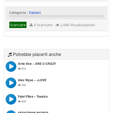
Categoria :
Italiani
Scaricare
0 Scaricare -
2,040 Visualizzazioni
Potrebbe piacerti anche
Artie 5ive – ARE U CRAZY
816
Alex Wyse – +LOVE
242
Fabri Fibra – Tossico
920
SEDICENNE INCINTA