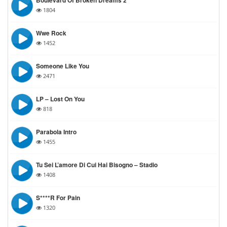
Boulevard Of Broken Dreams 2
1804
Wwe Rock
1452
Someone Like You
2471
LP – Lost On You
818
Parabola Intro
1455
Tu Sei L’amore Di Cui Hai Bisogno – Stadio
1408
S****r For Pain
1320