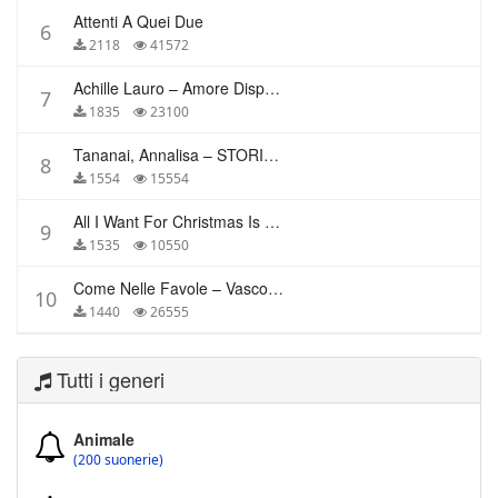
Attenti A Quei Due
6
2118
41572
Achille Lauro – Amore Disperato
7
1835
23100
Tananai, Annalisa – STORIE BREVI
8
1554
15554
All I Want For Christmas Is You – Mariah Carey
9
1535
10550
Come Nelle Favole – Vasco Rossi
10
1440
26555
Tutti i generi
Animale
(200 suonerie)