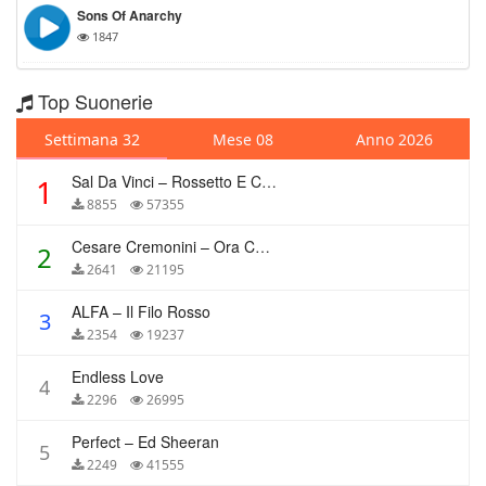
Sons Of Anarchy
1847
Top Suonerie
Settimana 32
Mese 08
Anno 2026
Sal Da Vinci – Rossetto E Caffè
1
8855
57355
Cesare Cremonini – Ora Che Non Ho Più Te
2
2641
21195
ALFA – Il Filo Rosso
3
2354
19237
Endless Love
4
2296
26995
Perfect – Ed Sheeran
5
2249
41555