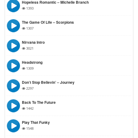
Hopeless Romantic – Michelle Branch
1393
The Game Of Life – Scorpions
1307
Nirvana Intro
3021
Headstrong
1309
Don’t Stop Believin’ – Journey
2297
Back To The Future
1442
Play That Funky
1548