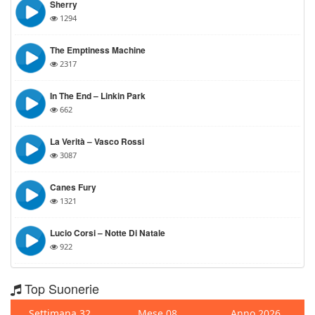
Sherry
1294
The Emptiness Machine
2317
In The End – Linkin Park
662
La Verità – Vasco Rossi
3087
Canes Fury
1321
Lucio Corsi – Notte Di Natale
922
Top Suonerie
Settimana 32
Mese 08
Anno 2026