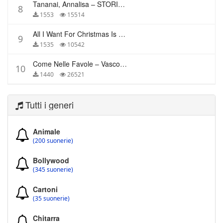
Tananai, Annalisa – STORIE BREVI
8
1553
15514
All I Want For Christmas Is You – Mariah Carey
9
1535
10542
Come Nelle Favole – Vasco Rossi
10
1440
26521
Tutti i generi
Animale
(200 suonerie)
Bollywood
(345 suonerie)
Cartoni
(35 suonerie)
Chitarra