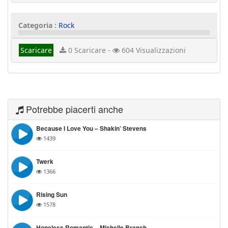
Categoria :
Rock
Scaricare
0 Scaricare -
604 Visualizzazioni
Potrebbe piacerti anche
Because I Love You – Shakin’ Stevens
1439
Twerk
1366
Rising Sun
1578
Hopeless Romantic – Michelle Branch