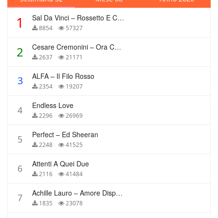
Sal Da Vinci – Rossetto E Caffè
1
8854
57327
Cesare Cremonini – Ora Che Non Ho Più Te
2
2637
21171
ALFA – Il Filo Rosso
3
2354
19207
Endless Love
4
2296
26969
Perfect – Ed Sheeran
5
2248
41525
Attenti A Quei Due
6
2116
41484
Achille Lauro – Amore Disperato
7
1835
23078