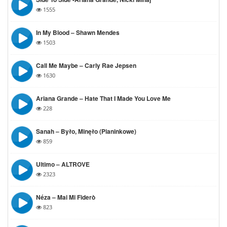
1555
In My Blood – Shawn Mendes
1503
Call Me Maybe – Carly Rae Jepsen
1630
Ariana Grande – Hate That I Made You Love Me
228
Sanah – Było, Minęło (pianinkowe)
859
Ultimo – ALTROVE
2323
Néza – Mai Mi Fiderò
823