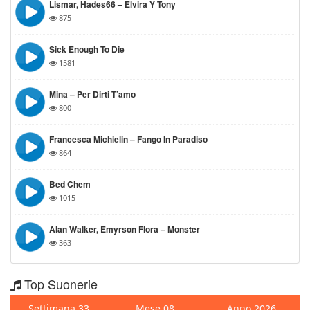
Lismar, Hades66 – Elvira Y Tony
875
Sick Enough To Die
1581
Mina – Per Dirti T’amo
800
Francesca Michielin – Fango In Paradiso
864
Bed Chem
1015
Alan Walker, Emyrson Flora – Monster
363
Top Suonerie
Settimana 33
Mese 08
Anno 2026