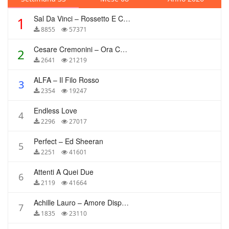
Sal Da Vinci – Rossetto E Caffè
1
8855
57371
Cesare Cremonini – Ora Che Non Ho Più Te
2
2641
21219
ALFA – Il Filo Rosso
3
2354
19247
Endless Love
4
2296
27017
Perfect – Ed Sheeran
5
2251
41601
Attenti A Quei Due
6
2119
41664
Achille Lauro – Amore Disperato
7
1835
23110