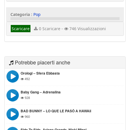
Categoria :
Pop
Scaricare
0 Scaricare -
746 Visualizzazioni
Potrebbe piacerti anche
Orologi – Sfera Ebbasta
492
Baby Gang – Adrenalina
928
BAD BUNNY – LO QUE LE PASÓ A HAWAii
960
Side To Side -Ariana Grande, Nicki Minaj