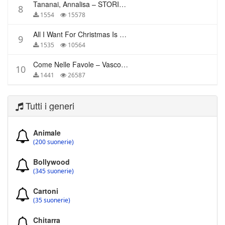
Tananai, Annalisa – STORIE BREVI
8
1554
15578
All I Want For Christmas Is You – Mariah Carey
9
1535
10564
Come Nelle Favole – Vasco Rossi
10
1441
26587
Tutti i generi
Animale
(200 suonerie)
Bollywood
(345 suonerie)
Cartoni
(35 suonerie)
Chitarra