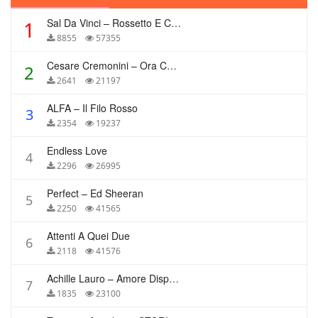
Sal Da Vinci – Rossetto E Caffè
1
8855
57355
Cesare Cremonini – Ora Che Non Ho Più Te
2
2641
21197
ALFA – Il Filo Rosso
3
2354
19237
Endless Love
4
2296
26995
Perfect – Ed Sheeran
5
2250
41565
Attenti A Quei Due
6
2118
41576
Achille Lauro – Amore Disperato
7
1835
23100