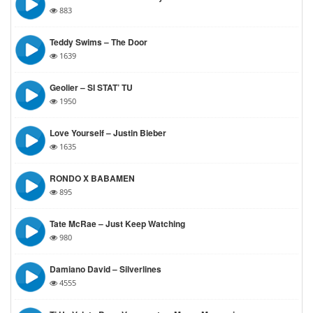
883
Teddy Swims – The Door
1639
Geolier – SI STAT’ TU
1950
Love Yourself – Justin Bieber
1635
RONDO X BABAMEN
895
Tate McRae – Just Keep Watching
980
Damiano David – Silverlines
4555