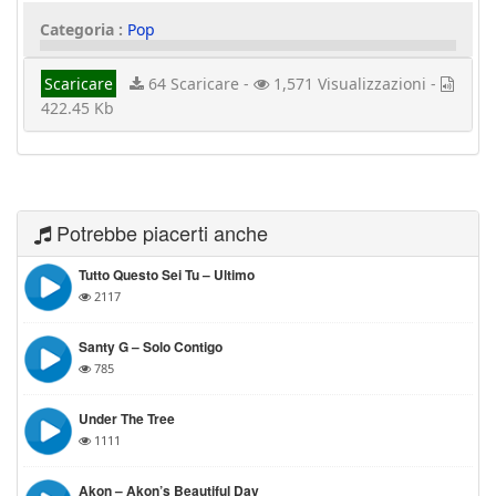
Categoria :
Pop
Scaricare
64 Scaricare -
1,571 Visualizzazioni -
422.45 Kb
Potrebbe piacerti anche
Tutto Questo Sei Tu – Ultimo
2117
Santy G – Solo Contigo
785
Under The Tree
1111
Akon – Akon’s Beautiful Day