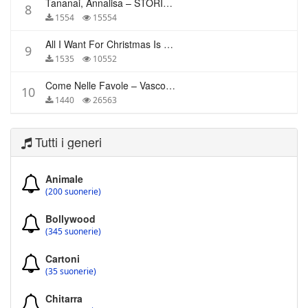
Tananai, Annalisa – STORIE BREVI
8
1554
15554
All I Want For Christmas Is You – Mariah Carey
9
1535
10552
Come Nelle Favole – Vasco Rossi
10
1440
26563
Tutti i generi
Animale
(200 suonerie)
Bollywood
(345 suonerie)
Cartoni
(35 suonerie)
Chitarra