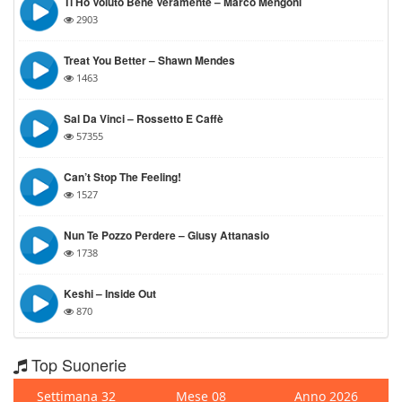
Ti Ho Voluto Bene Veramente – Marco Mengoni
2903
Treat You Better – Shawn Mendes
1463
Sal Da Vinci – Rossetto E Caffè
57355
Can’t Stop The Feeling!
1527
Nun Te Pozzo Perdere – Giusy Attanasio
1738
Keshi – Inside Out
870
Top Suonerie
Settimana 32
Mese 08
Anno 2026