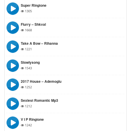
Super Ringtone
1305
Flurry – Shkval
1668
Take A Bow – Rihanna
1221
Slowlysong
1543
2017 House – Ademoglu
1252
Sexiest Romantic Mp3
1212
V I P Ringtone
1242