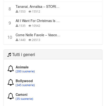
Tananai, Annalisa – STORIE BREVI
8
1553
15512
All I Want For Christmas Is You – Mariah Carey
9
1535
10542
Come Nelle Favole – Vasco Rossi
10
1440
26513
Tutti i generi
Animale
(200 suonerie)
Bollywood
(345 suonerie)
Cartoni
(35 suonerie)