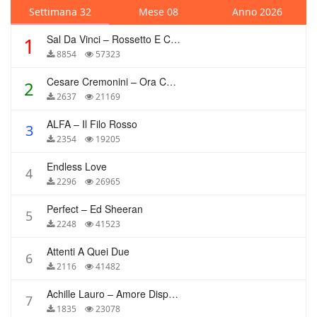
Settimana 32
Mese 08
Anno 2026
Sal Da Vinci – Rossetto E Caffè
1
8854
57323
Cesare Cremonini – Ora Che Non Ho Più Te
2
2637
21169
ALFA – Il Filo Rosso
3
2354
19205
Endless Love
4
2296
26965
Perfect – Ed Sheeran
5
2248
41523
Attenti A Quei Due
6
2116
41482
Achille Lauro – Amore Disperato
7
1835
23078