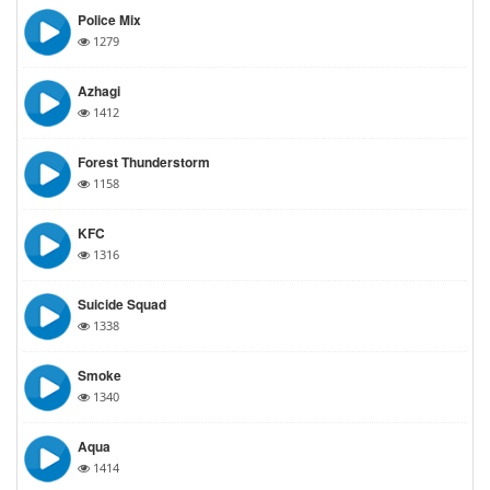
Police Mix
1279
Azhagi
1412
Forest Thunderstorm
1158
KFC
1316
Suicide Squad
1338
Smoke
1340
Aqua
1414