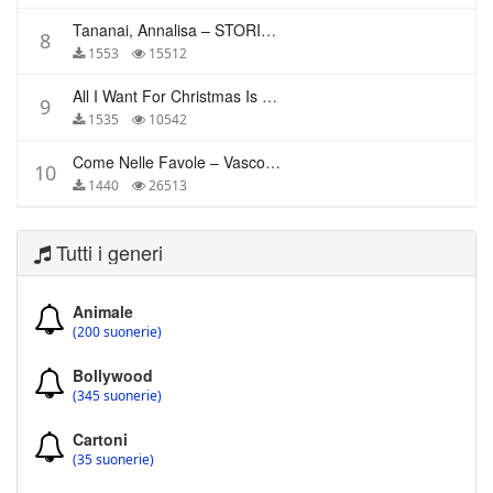
Tananai, Annalisa – STORIE BREVI
8
1553
15512
All I Want For Christmas Is You – Mariah Carey
9
1535
10542
Come Nelle Favole – Vasco Rossi
10
1440
26513
Tutti i generi
Animale
(200 suonerie)
Bollywood
(345 suonerie)
Cartoni
(35 suonerie)