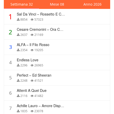
Settimana 32
Mese 08
Anno 2026
Sal Da Vinci – Rossetto E Caffè
1
8854
57323
Cesare Cremonini – Ora Che Non Ho Più Te
2
2637
21169
ALFA – Il Filo Rosso
3
2354
19205
Endless Love
4
2296
26965
Perfect – Ed Sheeran
5
2248
41521
Attenti A Quei Due
6
2116
41482
Achille Lauro – Amore Disperato
7
1835
23078