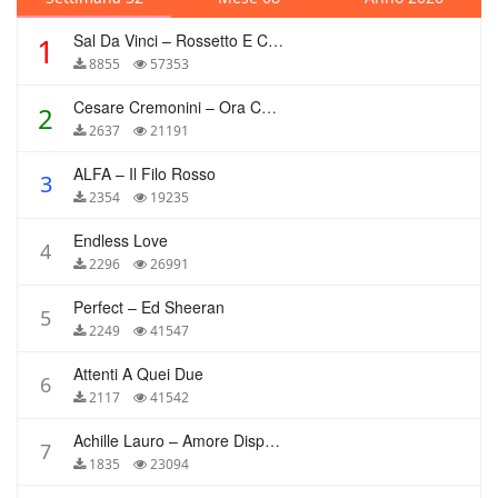
Sal Da Vinci – Rossetto E Caffè
1
8855
57353
Cesare Cremonini – Ora Che Non Ho Più Te
2
2637
21191
ALFA – Il Filo Rosso
3
2354
19235
Endless Love
4
2296
26991
Perfect – Ed Sheeran
5
2249
41547
Attenti A Quei Due
6
2117
41542
Achille Lauro – Amore Disperato
7
1835
23094