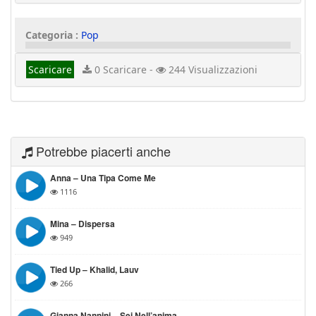
Categoria :
Pop
Scaricare
0 Scaricare -
244 Visualizzazioni
Potrebbe piacerti anche
Anna – Una Tipa Come Me
1116
Mina – Dispersa
949
Tied Up – Khalid, Lauv
266
Gianna Nannini – Sei Nell’anima