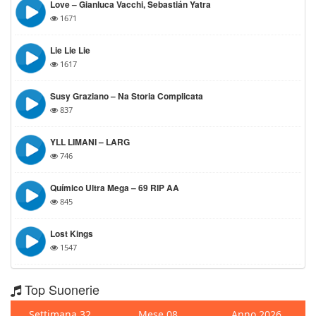
Love – Gianluca Vacchi, Sebastián Yatra
1671
Lie Lie Lie
1617
Susy Graziano – Na Storia Complicata
837
YLL LIMANI – LARG
746
Químico Ultra Mega – 69 RIP AA
845
Lost Kings
1547
Top Suonerie
Settimana 32
Mese 08
Anno 2026