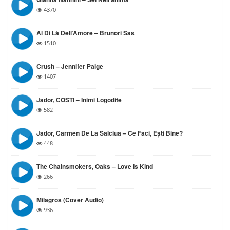
4370
Al Di Là Dell’Amore – Brunori Sas
1510
Crush – Jennifer Paige
1407
Jador, COSTI – Inimi Logodite
582
Jador, Carmen De La Salciua – Ce Faci, Ești Bine?
448
The Chainsmokers, Oaks – Love Is Kind
266
Milagros (Cover Audio)
936