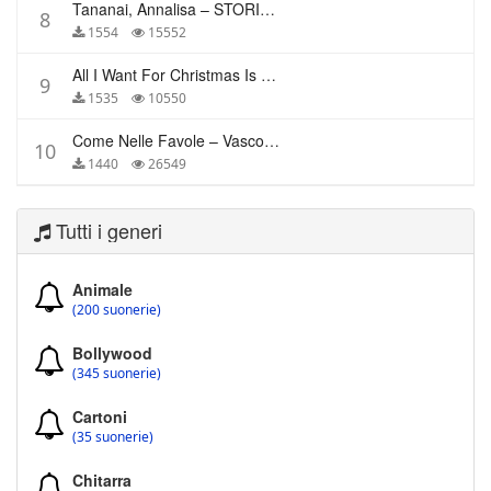
Tananai, Annalisa – STORIE BREVI
8
1554
15552
All I Want For Christmas Is You – Mariah Carey
9
1535
10550
Come Nelle Favole – Vasco Rossi
10
1440
26549
Tutti i generi
Animale
(200 suonerie)
Bollywood
(345 suonerie)
Cartoni
(35 suonerie)
Chitarra