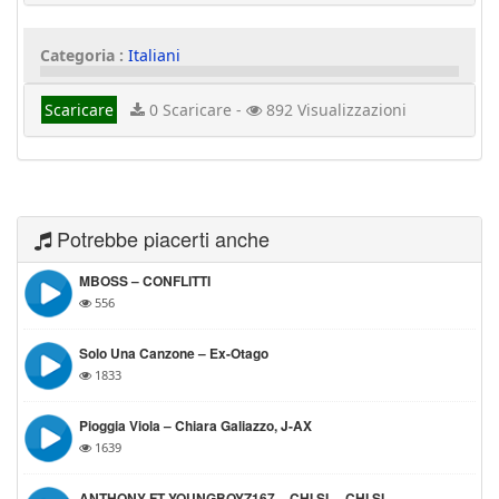
Categoria :
Italiani
Scaricare
0 Scaricare -
892 Visualizzazioni
Potrebbe piacerti anche
MBOSS – CONFLITTI
556
Solo Una Canzone – Ex-Otago
1833
Pioggia Viola – Chiara Galiazzo, J-AX
1639
ANTHONY FT YOUNGBOYZ167 – CHI SI… CHI SI…