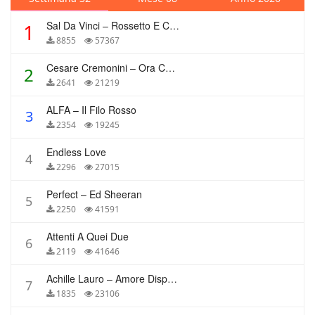
Sal Da Vinci – Rossetto E Caffè
1
8855
57367
Cesare Cremonini – Ora Che Non Ho Più Te
2
2641
21219
ALFA – Il Filo Rosso
3
2354
19245
Endless Love
4
2296
27015
Perfect – Ed Sheeran
5
2250
41591
Attenti A Quei Due
6
2119
41646
Achille Lauro – Amore Disperato
7
1835
23106