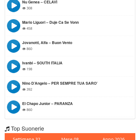
Nu Genea – CELAVÌ
308
Mario Liguori – Duje Ca Se Vonn
458
Jovanotti, Alfa – Buon Vento
860
Ivanbi – SOUTH ITALIA
198
Nino D’Angelo – PER SEMPRE TUA SARO’
392
El Chapo Junior – PARANZA
860
Top Suonerie
Settimana 32
Mese 08
Anno 2026