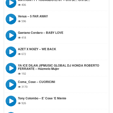
406
Venus – 5 FAR AWAY
596
Gaetano Cordaro – BABY LOVE
418
AZET X NOIZY – WE BACK
672
YA ICE DILAN JIPMUSIC GLOBAL DJ HONDA ROBERTO
FERRANTE – Házmelo Mujer
192
Coma_Cose – CUORICINI
3170
Tony Colombo – E’ Cose ‘e Niente
926