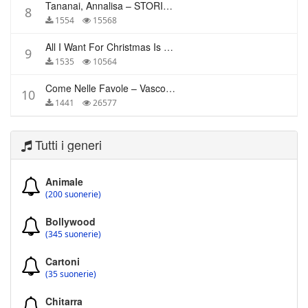
Tananai, Annalisa – STORIE BREVI
8
1554
15568
All I Want For Christmas Is You – Mariah Carey
9
1535
10564
Come Nelle Favole – Vasco Rossi
10
1441
26577
Tutti i generi
Animale
(200 suonerie)
Bollywood
(345 suonerie)
Cartoni
(35 suonerie)
Chitarra