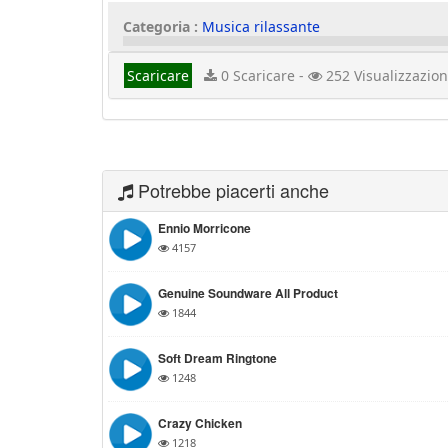
Categoria :
Musica rilassante
Scaricare
0 Scaricare -
252 Visualizzazion
Potrebbe piacerti anche
Ennio Morricone
4157
Genuine Soundware All Product
1844
Soft Dream Ringtone
1248
Crazy Chicken
1218