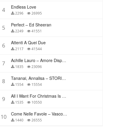
Endless Love
4
2296
26995
Perfect – Ed Sheeran
5
2249
41551
Attenti A Quei Due
6
2117
41544
Achille Lauro – Amore Disperato
7
1835
23096
Tananai, Annalisa – STORIE BREVI
8
1554
15554
All I Want For Christmas Is You – Mariah Carey
9
1535
10550
Come Nelle Favole – Vasco Rossi
10
1440
26555