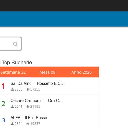
Top Suonerie
Settimana 32
Mese 08
Anno 2026
Sal Da Vinci – Rossetto E Caffè
1
8855
57355
Cesare Cremonini – Ora Che Non Ho Più Te
2
2641
21195
ALFA – Il Filo Rosso
3
2354
19237