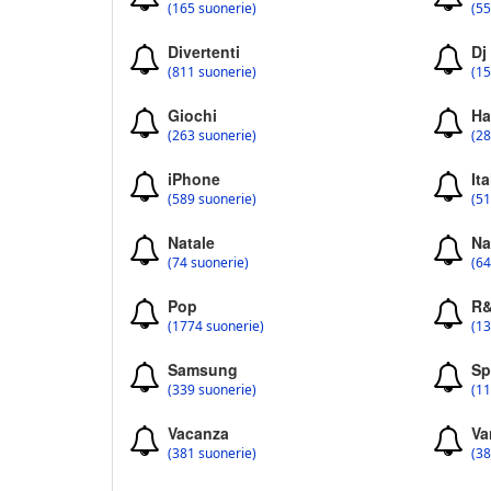
(165 suonerie)
(55
Divertenti
Dj
(811 suonerie)
(15
Giochi
Ha
(263 suonerie)
(28
iPhone
Ita
(589 suonerie)
(51
Natale
Na
(74 suonerie)
(64
Pop
R
(1774 suonerie)
(13
Samsung
Sp
(339 suonerie)
(11
Vacanza
Va
(381 suonerie)
(38