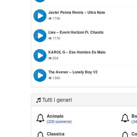
Javier Penna Remix – Ultra Nate
1198
Lies – Event Horizon Ft. Chaotix
1176
KAROL G – Ese Hombre Es Malo
654
The Avener – Lonely Boy V2
1345
Tutti i generi
Animale
Bo
(200 suonerie)
(34
Classica
Co